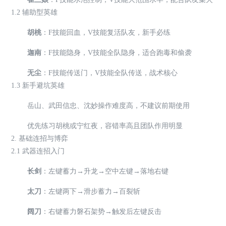
1.2 辅助型英雄
胡桃
：F技能回血，V技能复活队友，新手必练
迦南
：F技能隐身，V技能全队隐身，适合跑毒和偷袭
无尘
：F技能传送门，V技能全队传送，战术核心
1.3 新手避坑英雄
岳山、武田信忠、沈妙操作难度高，不建议前期使用
优先练习胡桃或宁红夜，容错率高且团队作用明显
2. 基础连招与博弈
2.1 武器连招入门
长剑
：左键蓄力→升龙→空中左键→落地右键
太刀
：左键两下→滑步蓄力→百裂斩
阔刀
：右键蓄力磐石架势→触发后左键反击