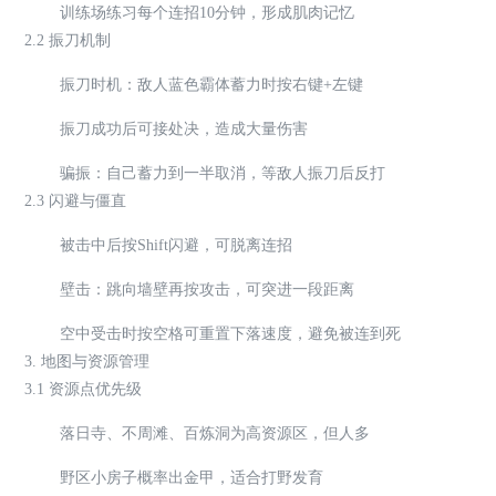
训练场练习每个连招10分钟，形成肌肉记忆
2.2 振刀机制
振刀时机：敌人蓝色霸体蓄力时按右键+左键
振刀成功后可接处决，造成大量伤害
骗振：自己蓄力到一半取消，等敌人振刀后反打
2.3 闪避与僵直
被击中后按Shift闪避，可脱离连招
壁击：跳向墙壁再按攻击，可突进一段距离
空中受击时按空格可重置下落速度，避免被连到死
3. 地图与资源管理
3.1 资源点优先级
落日寺、不周滩、百炼洞为高资源区，但人多
野区小房子概率出金甲，适合打野发育