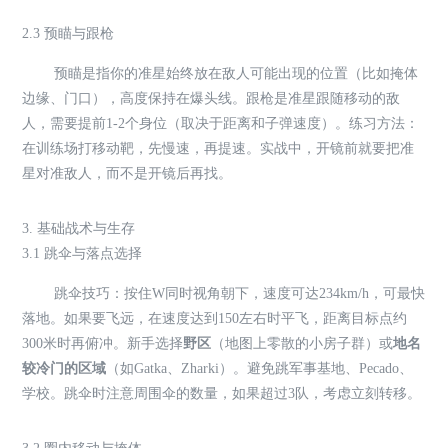
2.3 预瞄与跟枪
预瞄是指你的准星始终放在敌人可能出现的位置（比如掩体
边缘、门口），高度保持在爆头线。跟枪是准星跟随移动的敌
人，需要提前1-2个身位（取决于距离和子弹速度）。练习方法：
在训练场打移动靶，先慢速，再提速。实战中，开镜前就要把准
星对准敌人，而不是开镜后再找。
3. 基础战术与生存
3.1 跳伞与落点选择
跳伞技巧：按住W同时视角朝下，速度可达234km/h，可最快
落地。如果要飞远，在速度达到150左右时平飞，距离目标点约
300米时再俯冲。新手选择
野区
（地图上零散的小房子群）或
地名
较冷门的区域
（如Gatka、Zharki）。避免跳军事基地、Pecado、
学校。跳伞时注意周围伞的数量，如果超过3队，考虑立刻转移。