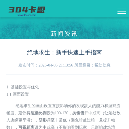
新闻资讯
绝地求生：新手快速上手指南
发布时间：2026-04-05 21:13:56
所属栏目：帮助信息
1. 基础设置与优化
1.1 画面设置
绝地求生的画面设置直接影响你的发现敌人的能力和游戏流
畅度。建议将
渲染比例
设为100-120，
抗锯齿
开中或高（让远处敌
人边缘更平滑），
阴影
调至非常低（避免暗处过暗，且提升帧
数），
可视距离
设为中或高（不影响看到玩家，只影响建筑渲