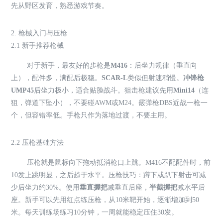
先从野区发育，熟悉游戏节奏。
2. 枪械入门与压枪
2.1 新手推荐枪械
对于新手，最友好的步枪是
M416
：后坐力规律（垂直向
上），配件多，满配后极稳。
SCAR-L
类似但射速稍慢。
冲锋枪
UMP45
后坐力极小，适合贴脸战斗。狙击枪建议先用
Mini14
（连
狙，弹道下坠小），不要碰AWM或M24。霰弹枪DBS近战一枪一
个，但容错率低。手枪只作为落地过渡，不要主用。
2.2 压枪基础方法
压枪就是鼠标向下拖动抵消枪口上跳。M416不配配件时，前
10发上跳明显，之后趋于水平。压枪技巧：蹲下或趴下射击可减
少后坐力约30%。使用
垂直握把
减垂直后座，
半截握把
减水平后
座。新手可以先用红点练压枪，从10米靶开始，逐渐增加到50
米。每天训练场练习10分钟，一周就能稳定压住30发。