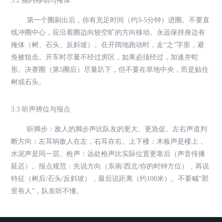
3.2 圈内移动与掩体
第一个圈刷出后，你有充足时间（约3-5分钟）进圈。不要直
线冲圈中心，应沿着圈边向较空旷的方向移动。永远保持身边有
掩体（树、石头、反斜坡）。在开阔地跑动时，走“之”字形，避
免被狙击。开车时尽量不经过房区，如果必须经过，加速并蛇
形。决赛圈（第5圈后）尽量趴下，但不要在草地中央，而是贴住
树或石头。
3.3 听声辨位与报点
听脚步：敌人的脚步声比队友的更大、更急促。左右声道判
断方向：左耳响敌人在左，右耳在右。上下楼：木板声是楼上，
水泥声是同一层。枪声：远处枪声比实际位置更靠后（声音传播
延迟）。报点规范：先说方向（东南/西北/你的时钟方位），再说
特征（树后/石头/反斜坡），最后说距离（约100米）。不要喊“那
里有人”，队友听不懂。