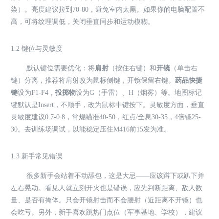
染）。亮度建议拉到70-80，避免室内太黑。如果你的电脑配置不
高，可将纹理调低，关闭垂直同步和运动模糊。
1.2 键位与灵敏度
默认键位需要优化：将
肩射
（按住右键）和
开镜
（单击右
键）分离，推荐将肩射改为鼠标侧键，开镜保留右键。
药品快捷
键
设为F1-F4，
投掷物
设为G（手雷）、H（烟雾）等。地图标记
键默认是Insert，不顺手，改为鼠标中键按下。灵敏度方面，垂直
灵敏度建议0.7-0.8，常规瞄准40-50，红点/全息30-35，4倍镜25-
30。去训练场调试，以能稳定压住M416前15发为准。
1.3 新手常见错误
很多新手会站着不动舔包，这是大忌——应该蹲下或趴下并
左右晃动。看见人就立刻开火也是错误，应先判断距离、敌人数
量、是否有掩体。只会开镜射击而不会腰射（近距离不开镜）也
会吃亏。另外，新手喜欢跳热门点位（军事基地、学校），建议