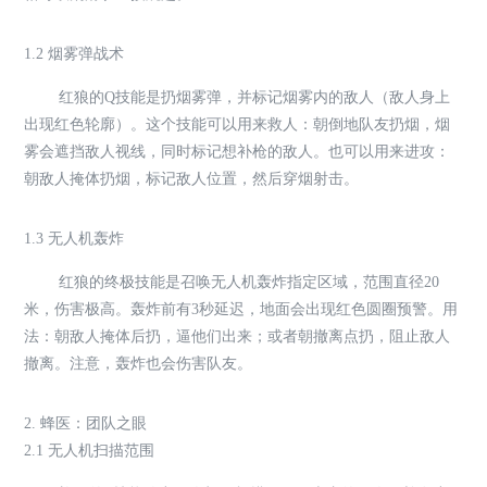
1.2 烟雾弹战术
红狼的Q技能是扔烟雾弹，并标记烟雾内的敌人（敌人身上
出现红色轮廓）。这个技能可以用来救人：朝倒地队友扔烟，烟
雾会遮挡敌人视线，同时标记想补枪的敌人。也可以用来进攻：
朝敌人掩体扔烟，标记敌人位置，然后穿烟射击。
1.3 无人机轰炸
红狼的终极技能是召唤无人机轰炸指定区域，范围直径20
米，伤害极高。轰炸前有3秒延迟，地面会出现红色圆圈预警。用
法：朝敌人掩体后扔，逼他们出来；或者朝撤离点扔，阻止敌人
撤离。注意，轰炸也会伤害队友。
2. 蜂医：团队之眼
2.1 无人机扫描范围