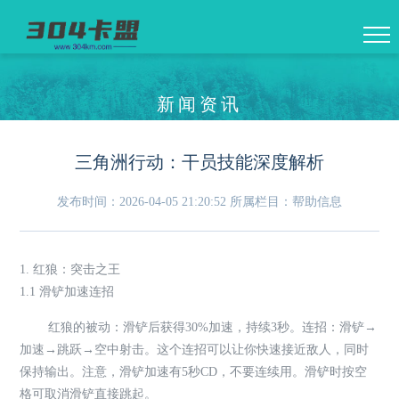
新闻资讯
三角洲行动：干员技能深度解析
发布时间：2026-04-05 21:20:52
所属栏目：帮助信息
1. 红狼：突击之王
1.1 滑铲加速连招
红狼的被动：滑铲后获得30%加速，持续3秒。连招：滑铲→
加速→跳跃→空中射击。这个连招可以让你快速接近敌人，同时
保持输出。注意，滑铲加速有5秒CD，不要连续用。滑铲时按空
格可取消滑铲直接跳起。