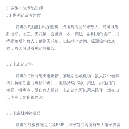
3. 露娜：战术陷阱师
3.1 探测箭反弹角度
露娜的F技能射出探测箭，扫描箭周围30米敌人。箭可以射
到墙壁、地面、天花板，会反弹一次。用法：射到拐角墙壁，扫
描拐角后的敌人；射到天花板，扫描整个房间。探测箭持续30
秒，敌人可以看见箭并摧毁。
3.2 电击箭封路
露娜的Q技能射出电击箭，落地后形成电场，敌人踩中会麻
痹并持续伤害（每秒20点）。电场持续15秒。用法：封住门口、
楼梯、撤离点，阻止敌人通过。电击箭也可以用来防守，放在自
己周围，防止被偷袭。
3.3 电磁脉冲终极技
露娜的终极技能是召唤EMP，摧毁范围内所有敌人电子设备