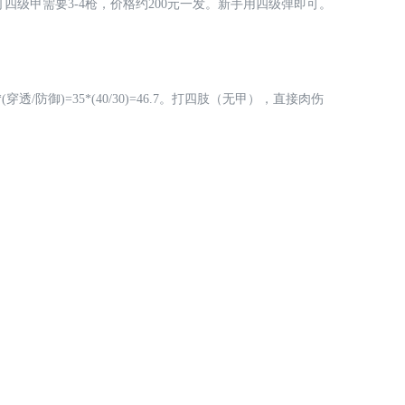
打四级甲需要3-4枪，价格约200元一发。新手用四级弹即可。
御)=35*(40/30)=46.7。打四肢（无甲），直接肉伤