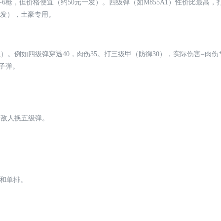
-6枪，但价格便宜（约50元一发）。四级弹（如M855A1）性价比最高，
元一发），土豪专用。
四级弹穿透40，肉伤35。打三级甲（防御30），实际伤害=肉伤*(穿透/防
子弹。
甲敌人换五级弹。
袭和单排。