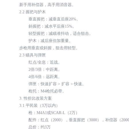
新手用补偿器，高手用消音器。
2.2 握把与护木
垂直握把：减垂直后座20%。
斜握把：减水平后座15%。
轻型握把：减瞄准抖动，适合狙击。
护木：减后座但加重量。
步枪用垂直或斜握，狙击用轻型。
2.3 瞄具与弹匣
红点/全息：近战。
2倍/3倍：中距离。
4倍/6倍：远距离。
弹匣：快速扩容 > 扩容 > 快速。
枪托：M4枪托必带。
3. 性价比改装方案
3.1 平民装（3万以内）
枪：M4A1或SCAR-L（2万）
配件：红点（2000），垂直握把（3000），补偿器（200
总价：约3万