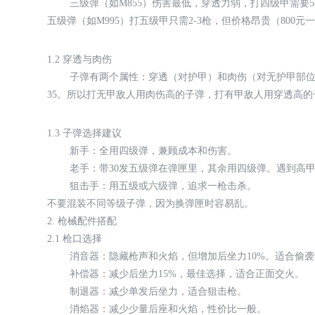
三级弹（如M855）伤害最低，穿透力弱，打四级甲需要5
五级弹（如M995）打五级甲只需2-3枪，但价格昂贵（800
1.2 穿透与肉伤
子弹有两个属性：穿透（对护甲）和肉伤（对无护甲部位）。例如
35。所以打无甲敌人用肉伤高的子弹，打有甲敌人用穿透高的
1.3 子弹选择建议
新手：全用四级弹，兼顾成本和伤害。
老手：带30发五级弹在弹匣里，其余用四级弹。遇到高
狙击手：用五级或六级弹，追求一枪击杀。
不要混装不同等级子弹，因为换弹匣时容易乱。
2. 枪械配件搭配
2.1 枪口选择
消音器：隐藏枪声和火焰，但增加后坐力10%。适合偷
补偿器：减少后坐力15%，最佳选择，适合正面交火。
制退器：减少单发后坐力，适合狙击枪。
消焰器：减少少量后座和火焰，性价比一般。