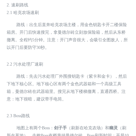
2. 速刷路线
2.1 哈克农场速刷
路线：出生后直奔哈克农场主楼，用金色钥匙卡开二楼保险
箱房。开门后快速搜完，拿曼德尔砖立刻放保险箱，然后从东桥
撤离。全程约5分钟。注意：开门声音很大，会吸引全图敌人，所
以开门后要防守30秒。
2.2 污水处理厂速刷
路线：先去污水处理厂外围搜钥匙卡（紫卡和金卡），然后
下地下核心区。地下核心区有两个金色武器箱和一个高级工具
箱，曼德尔砖在武器箱里。搜完从地下楼梯撤离，直通西桥。注
意：地下很暗，建议带手电筒。
2.3 Boss路线
地图上有两个Boss：
刽子手
（刷新在哈克农场）和
幽灵
（刷
新在墓地）。击败Boss有概率掉曼德尔砖。Boss刷新时间：开局10