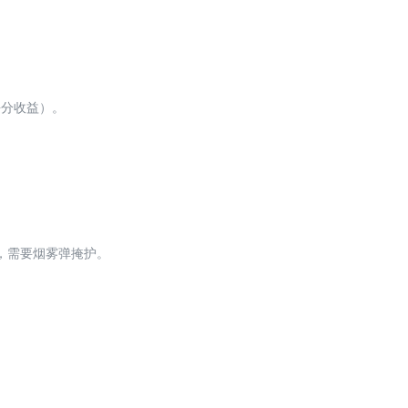
平分收益）。
，需要烟雾弹掩护。