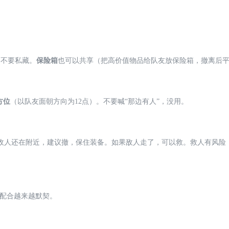
。不要私藏。
保险箱
也可以共享（把高价值物品给队友放保险箱，撤离后
方位
（以队友面朝方向为12点）。不要喊“那边有人”，没用。
敌人还在附近，建议撤，保住装备。如果敌人走了，可以救。救人有风险
后配合越来越默契。