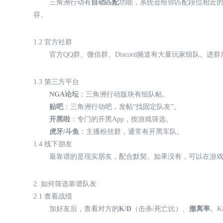
三角洲行动有
自动匹配
功能，系统会给你匹配段位相近
容。
1.2 官方社群
官方QQ群、微信群、Discord频道有大量玩家组队。
1.3 第三方平台
NGA论坛
：三角洲行动版块有组队帖。
贴吧
：三角洲行动吧，发帖“找固定队友”。
开黑啦
：专门的开黑App，按游戏筛选。
虎牙/斗鱼
：主播粉丝群，通常有开黑车队。
1.4 线下朋友
最靠谱的是现实朋友，配合默契。如果没有，可以在游
2. 如何筛选靠谱队友
2.1 查看战绩
加好友后，查看对方的
K/D
（击杀/死亡比）、
撤离率
。K