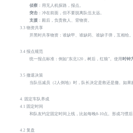
侦察
：用无人机探路，报点。
突击
：冲在前面，但不要脱离队伍太远。
支援
：殿后，负责救人、背物资。
3.3 物资共享
开黑时共享物资：谁缺甲、谁缺药、谁缺子弹，互相给
3.4 报点规范
统一报点标准：例如“东北120，树后，红狼”。使用
时钟
3.5 撤退决策
当队伍减员（2人倒地）时，队长决定是救还是撤。如果
4. 固定车队养成
4.1 固定时间
和队友约定固定时间上线，比如每晚8-10点。形成习惯
4.2 复盘