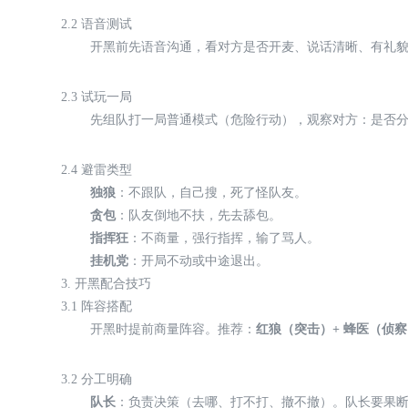
2.2 语音测试
开黑前先语音沟通，看对方是否开麦、说话清晰、有礼
2.3 试玩一局
先组队打一局普通模式（危险行动），观察对方：是否
2.4 避雷类型
独狼
：不跟队，自己搜，死了怪队友。
贪包
：队友倒地不扶，先去舔包。
指挥狂
：不商量，强行指挥，输了骂人。
挂机党
：开局不动或中途退出。
3. 开黑配合技巧
3.1 阵容搭配
开黑时提前商量阵容。推荐：
红狼（突击）+ 蜂医（侦察
3.2 分工明确
队长
：负责决策（去哪、打不打、撤不撤）。队长要果