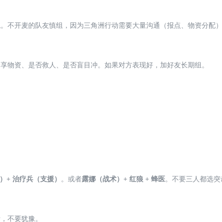
貌。不开麦的队友慎组，因为三角洲行动需要大量沟通（报点、物资分配
分享物资、是否救人、是否盲目冲。如果对方表现好，加好友长期组。
）+ 治疗兵（支援）
。或者
露娜（战术）+ 红狼 + 蜂医
。不要三人都选突
断，不要犹豫。