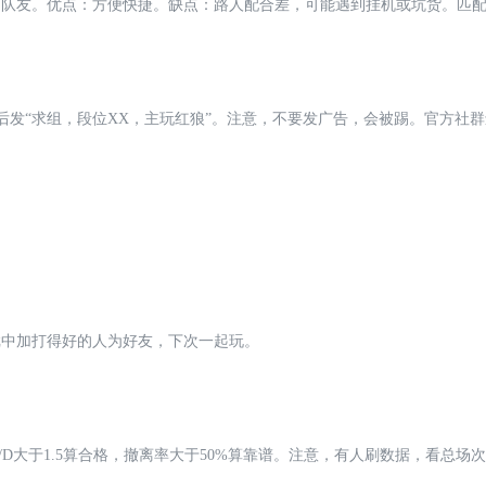
的队友。优点：方便快捷。缺点：路人配合差，可能遇到挂机或坑货。匹
进群后发“求组，段位XX，主玩红狼”。注意，不要发广告，会被踢。官方社
戏中加打得好的人为好友，下次一起玩。
/D大于1.5算合格，撤离率大于50%算靠谱。注意，有人刷数据，看总场