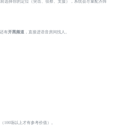
配前选择你的定位（突击、侦察、支援），系统会尽量配齐阵
群还有
开黑频道
，直接进语音房间找人。
次（100场以上才有参考价值）。