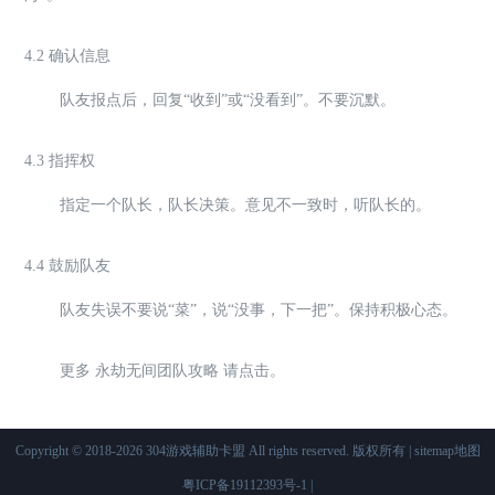
4.2 确认信息
队友报点后，回复“收到”或“没看到”。不要沉默。
4.3 指挥权
指定一个队长，队长决策。意见不一致时，听队长的。
4.4 鼓励队友
队友失误不要说“菜”，说“没事，下一把”。保持积极心态。
更多 永劫无间团队攻略 请点击。
Copyright © 2018-2026 304游戏辅助卡盟 All rights reserved. 版权所有 |
sitemap地图
粤ICP备19112393号-1
|