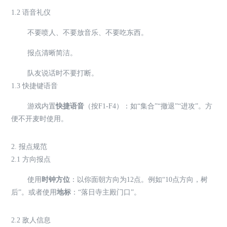
1.2 语音礼仪
不要喷人、不要放音乐、不要吃东西。
报点清晰简洁。
队友说话时不要打断。
1.3 快捷键语音
游戏内置
快捷语音
（按F1-F4）：如“集合”“撤退”“进攻”。方
便不开麦时使用。
2. 报点规范
2.1 方向报点
使用
时钟方位
：以你面朝方向为12点。例如“10点方向，树
后”。或者使用
地标
：“落日寺主殿门口”。
2.2 敌人信息