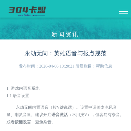
新闻资讯
永劫无间：英雄语音与报点规范
发布时间：2026-04-06 10:20:21
所属栏目：帮助信息
1. 游戏内语音系统
1.1 语音设置
永劫无间内置语音（按V键说话）。设置中调整麦克风音
量、喇叭音量。建议开启
语音激活
（不用按V），但容易有杂音。
或者
按键发言
，避免杂音。