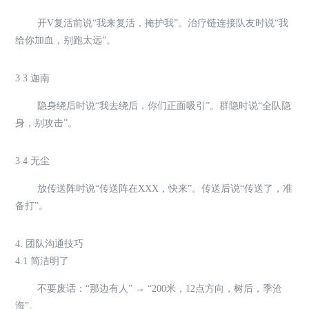
开V复活前说“我来复活，掩护我”。治疗链连接队友时说“我
给你加血，别跑太远”。
3.3 迦南
隐身绕后时说“我去绕后，你们正面吸引”。群隐时说“全队隐
身，别攻击”。
3.4 无尘
放传送阵时说“传送阵在XXX，快来”。传送后说“传送了，准
备打”。
4. 团队沟通技巧
4.1 简洁明了
不要废话：“那边有人” → “200米，12点方向，树后，季沧
海”。