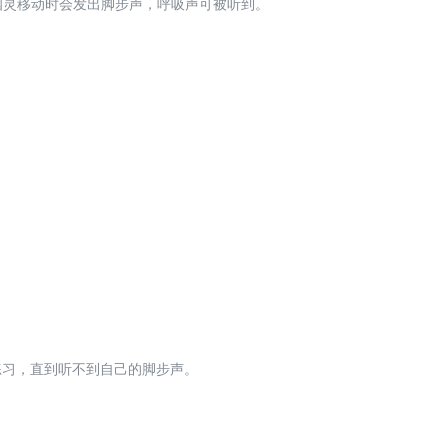
幽灵移动时会发出脚步声，呼吸声可被听到。
练习，直到听不到自己的脚步声。