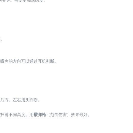
松开W。需要更高熟练度。
声。
呼吸声的方向可以通过耳机判断。
正后方。左右摇头判断。
，扫射不同高度。用
霰弹枪
（范围伤害）效果最好。