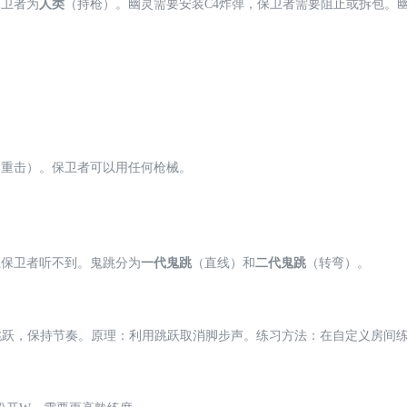
保卫者为
人类
（持枪）。幽灵需要安装C4炸弹，保卫者需要阻止或拆包。
（重击）。保卫者可以用任何枪械。
让保卫者听不到。鬼跳分为
一代鬼跳
（直线）和
二代鬼跳
（转弯）。
次跳跃，保持节奏。原理：利用跳跃取消脚步声。练习方法：在自定义房间