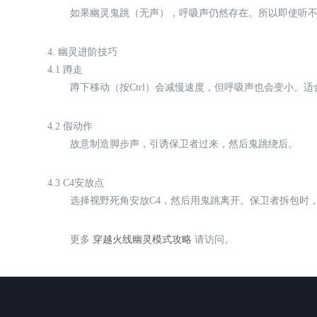
如果幽灵鬼跳（无声），呼吸声仍然存在。所以即使听
4. 幽灵进阶技巧
4.1 蹲走
蹲下移动（按Ctrl）会减慢速度，但呼吸声也会变小。
4.2 假动作
故意制造脚步声，引诱保卫者过来，然后鬼跳绕后。
4.3 C4安放点
选择视野死角安放C4，然后用鬼跳离开。保卫者拆包时
更多
穿越火线幽灵模式攻略
请访问。