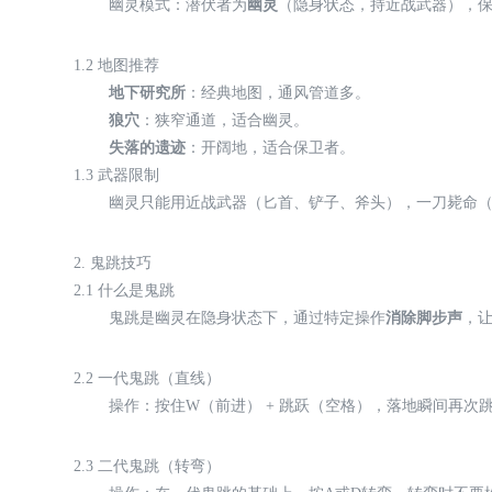
幽灵模式：潜伏者为
幽灵
（隐身状态，持近战武器），
1.2 地图推荐
地下研究所
：经典地图，通风管道多。
狼穴
：狭窄通道，适合幽灵。
失落的遗迹
：开阔地，适合保卫者。
1.3 武器限制
幽灵只能用近战武器（匕首、铲子、斧头），一刀毙命
2. 鬼跳技巧
2.1 什么是鬼跳
鬼跳是幽灵在隐身状态下，通过特定操作
消除脚步声
，
2.2 一代鬼跳（直线）
操作：按住W（前进） + 跳跃（空格），落地瞬间再
2.3 二代鬼跳（转弯）