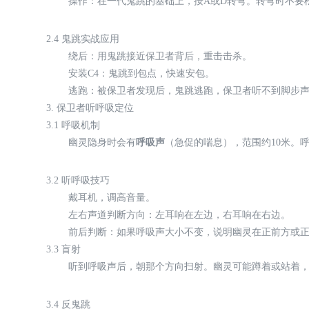
操作：在一代鬼跳的基础上，按A或D转弯。转弯时不要
2.4 鬼跳实战应用
绕后：用鬼跳接近保卫者背后，重击击杀。
安装C4：鬼跳到包点，快速安包。
逃跑：被保卫者发现后，鬼跳逃跑，保卫者听不到脚步
3. 保卫者听呼吸定位
3.1 呼吸机制
幽灵隐身时会有
呼吸声
（急促的喘息），范围约10米。
3.2 听呼吸技巧
戴耳机，调高音量。
左右声道判断方向：左耳响在左边，右耳响在右边。
前后判断：如果呼吸声大小不变，说明幽灵在正前方或
3.3 盲射
听到呼吸声后，朝那个方向扫射。幽灵可能蹲着或站着
3.4 反鬼跳