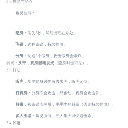
3.2 技能与弱点
幽灵技能：
隐身
：消失3秒，然后出现在别处。
飞镖
：远程毒镖，持续掉血。
分身
：制造2个假身，攻击假身会爆炸。
弱点：
头部
，
真身眼睛发光
（隐身时也可见）。
3.3 打法
听声
：幽灵隐身时仍有脚步声，听声定位。
打真身
：分身不会攻击，只跑动。真身会攻击你。
解毒
：被毒镖击中后，用手术包解毒（否则持续掉血）。
多人围堵
：幽灵血薄，三人集火可快速击杀。
3.4 掉落