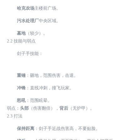
哈克农场
主楼前广场。
污水处理厂
中央区域。
墓地
（较少）。
2.2 技能与弱点
刽子手技能：
重锤
：砸地，范围伤害，击退。
冲锋
：直线冲刺，撞飞玩家。
怒吼
：范围眩晕。
弱点：
头部
（伤害翻倍），
背后
（无护甲）。
2.3 打法
保持距离
：刽子手近战伤害高，不要贴脸。