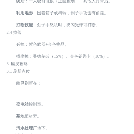
绕后
：一人吸引仇恨（正面跑动），其他人打背后。
利用地形
：围着箱子或树转，刽子手攻击有前摇。
打断技能
：刽子手怒吼时，扔闪光弹可打断。
2.4 掉落
必掉：紫色武器+金色物品。
概率掉：曼德尔砖（15%）、金色钥匙卡（10%）。
3. 幽灵攻略
3.1 刷新点位
幽灵刷新在：
变电站
控制室。
墓地
棺材旁。
污水处理厂
地下。