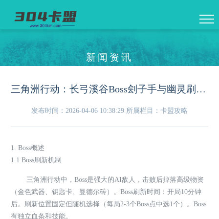
新闻资讯
三角洲行动：长弓溪谷Boss刽子手与幽灵刷新点位及打法
发布时间：2026-04-06 10:38:29
所属栏目：卡盟攻略
1. Boss概述
1.1 Boss刷新机制
三角洲行动中，Boss是强大的AI敌人，击败后掉落高级物资
（金色武器、钥匙卡、曼德尔砖）。Boss刷新时间：开局10分钟
后。刷新位置固定但随机选择（每局2-3个Boss点中选1个）。Boss
有独立血条和技能。