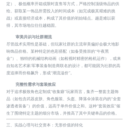
定）、极低概率开箱或限时直售等方式，严格控制顶级饰品的供
给。获取某一饰品所需投入的时间成本（如完成极其艰难的挑
战）或直接经济成本，构成了其价值的初始锚点。越是难以获
得，其市场地位往往越稳固。
审美共识与社群潮流
尽管战术实用性是基础，但玩家社群的主流审美偏好会极大地影
响饰品价格。某种特定的色彩搭配（如备受推崇的“午夜黑
金”）、独特的机械结构动画（如检视时精密的枪机运作），或来
自知名艺术家/军事装备制造商联名的设计，都可能因为社群的高
度追捧而价格飙升，形成“潮流溢价”。
完整性需求与套装效应
对于追求极致角色定制或“收集癖”玩家而言，集齐一整套主题饰
品（如包含武器皮肤、角色服装、头盔、降落伞涂装在内的“全套
渗透者装备”）的价值，远高于单件价值之和。这种“套装效应”催
生了围绕特定主题的细分市场，并推高了其中关键单品的价格。
三、实战心理与社交资本：无形价值的转化