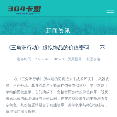
新闻资讯
《三角洲行动》虚拟饰品的价值密码——不止于好看
发布时间：2026-04-05 10:52:16
所属栏目：卡盟攻略
在《三角洲行动》所构建的逼真近未来战术环境中，武器皮
肤、角色外观、载具涂装乃至徽章挂饰等虚拟物品，早已超越了
单纯的视觉点缀。它们构成了一套精密而独特的价值体系，既反
映着玩家的战术偏好与身份认同，也在游戏经济生态中扮演着复
杂角色。其价值逻辑融合了功能暗示、美学叙事与稀缺性经济，
值得我们深入拆解。