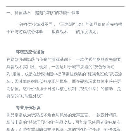
一、价值基石：超越“炫彩”的功能性叙事
与许多竞技游戏不同，《三角洲行动》的饰品价值首先植根
于它与游戏核心体验——拟真战术——的深度绑定。
环境适应性溢价
在这款强调隐蔽与侦察的游戏基调下，一款优秀的皮肤首先需要
具备战术实用性。例如，一套适用于城市废墟的“灰色数码迷
彩”服装，或是在沙漠地图中提供更佳伪装的“棕褐色斑纹”武器涂
装，因其能略微降低被发现的概率，而在硬核玩家群体中获得更
高估值。这种价值源于对游戏核心机制（视觉侦察）的辅助，是
典型的“功能性外观”。
专业身份标识
饰品常常成为玩家战术角色与风格的无声宣言。一款设计精良、
细节丰富的“特战干预小组”主题皮肤，可能暗示使用者偏好精准
狙杀；而带有重型防弹护甲视觉元素的“突破手”外观，则传递着