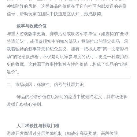
冲锋陷阵的风格。这类饰品的价值在于它向社区内部发送的身份
信号，帮助玩家在团队中快速建立认知，形成默契。
叙事与收藏价值
与重大游戏版本更新、赛季活动或联名军事单位（如虚构的“全球
特遣部队”，或借鉴现实中的知名部队）捆绑推出的限定饰品，承
载着独特的叙事背景和纪念意义。拥有一把标志着“第一次暗影行
动”的纪念款步枪，不仅是对玩家参与度的认可，更是一种虚拟战
史的收藏。这种源于故事性和独占性的价值，构成了饰品的“虚构
溢价”。
二、市场动因：稀缺性、信号与社群共识
饰品的经济价值在玩家间的流通中被最终定义，其市场逻辑
遵循几条核心法则。
人工稀缺性与获取门槛
游戏开发商通过分层奖励机制（如战令高级奖励、高段位限