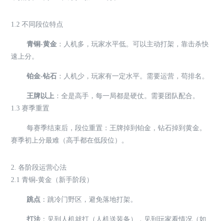
1.2 不同段位特点
青铜-黄金
：人机多，玩家水平低。可以主动打架，靠击杀快
速上分。
铂金-钻石
：人机少，玩家有一定水平。需要运营，苟排名。
王牌以上
：全是高手，每一局都是硬仗。需要团队配合。
1.3 赛季重置
每赛季结束后，段位重置：王牌掉到铂金，钻石掉到黄金。
赛季初上分最难（高手都在低段位）。
2. 各阶段运营心法
2.1 青铜-黄金（新手阶段）
跳点
：跳冷门野区，避免落地打架。
打法
：见到人机就打（人机送装备），见到玩家看情况（如