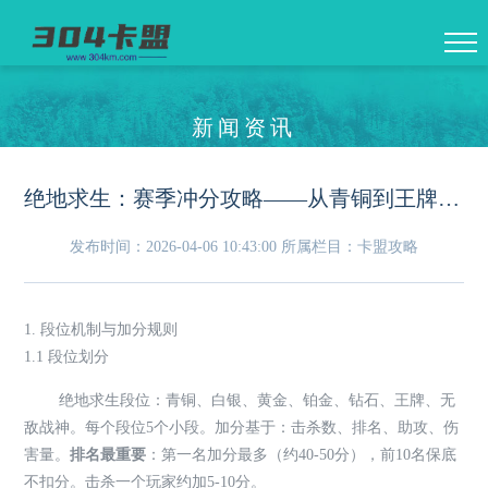
新闻资讯
绝地求生：赛季冲分攻略——从青铜到王牌的各阶段运营心法
发布时间：2026-04-06 10:43:00
所属栏目：卡盟攻略
1. 段位机制与加分规则
1.1 段位划分
绝地求生段位：青铜、白银、黄金、铂金、钻石、王牌、无
敌战神。每个段位5个小段。加分基于：击杀数、排名、助攻、伤
害量。
排名最重要
：第一名加分最多（约40-50分），前10名保底
不扣分。击杀一个玩家约加5-10分。