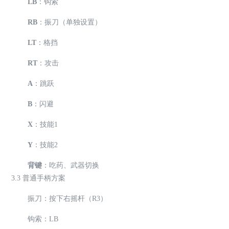
LB
：钩索
RB
：振刀（单独设置）
LT
：格挡
RT
：攻击
A
：跳跃
B
：闪避
X
：技能1
Y
：技能2
背键
：吃药、武器切换
3.3 普通手柄方案
振刀：按下右摇杆（R3）
钩索：LB