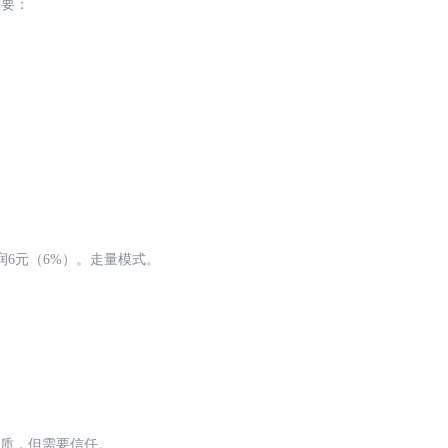
需要：
润6元（6%）。走量模式。
要资质，但需要信任。