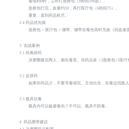
毒缩到0时，立即打急救包（8秒回100血）。
急救包打完，血量约50，再打医疗包（6秒回75）。
重复，直到药品耗尽。
2.4 药品优先级
急救包 > 医疗包 > 绷带。绷带在毒伤高时无效（回血
3. 实战案例
3.1 经典拼药
决赛圈最后两人，都在毒里。你药品多（3急救包+5医
3.2 反拼药
如果你药品少，不要等毒缩完。主动出击，在毒边找敌
3.3 载具抗毒
载具内可以躲避毒伤？不可以。载具不防毒。
4. 药品携带建议