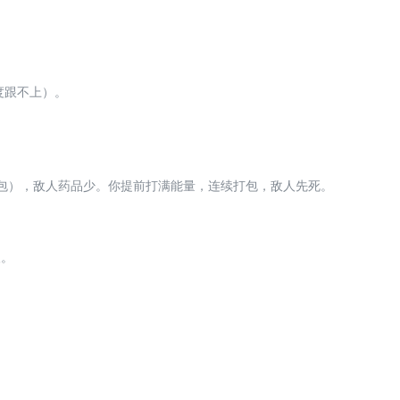
速度跟不上）。
疗包），敌人药品少。你提前打满能量，连续打包，敌人先死。
人。