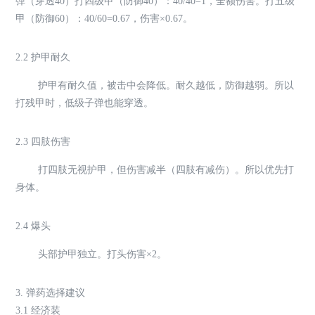
弹（穿透40）打四级甲（防御40）：40/40=1，全额伤害。打五级
甲（防御60）：40/60=0.67，伤害×0.67。
2.2 护甲耐久
护甲有耐久值，被击中会降低。耐久越低，防御越弱。所以
打残甲时，低级子弹也能穿透。
2.3 四肢伤害
打四肢无视护甲，但伤害减半（四肢有减伤）。所以优先打
身体。
2.4 爆头
头部护甲独立。打头伤害×2。
3. 弹药选择建议
3.1 经济装