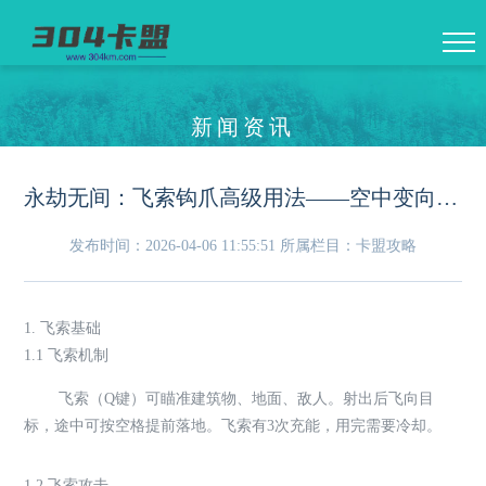
新闻资讯
永劫无间：飞索钩爪高级用法——空中变向与壁击取消技巧
发布时间：2026-04-06 11:55:51
所属栏目：卡盟攻略
1. 飞索基础
1.1 飞索机制
飞索（Q键）可瞄准建筑物、地面、敌人。射出后飞向目
标，途中可按空格提前落地。飞索有3次充能，用完需要冷却。
1.2 飞索攻击