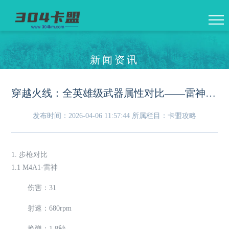
新闻资讯
穿越火线：全英雄级武器属性对比——雷神、火麒麟、天龙谁更强
发布时间：2026-04-06 11:57:44
所属栏目：卡盟攻略
1. 步枪对比
1.1 M4A1-雷神
伤害：31
射速：680rpm
换弹：1.8秒