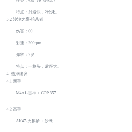
弹容：4发（扩容6发）
特点：射速快，2枪死。
3.2 沙漠之鹰-暗杀者
伤害：60
射速：200rpm
弹容：7发
特点：一枪头，后座大。
4. 选择建议
4.1 新手
M4A1-雷神 + COP 357
4.2 高手
AK47-火麒麟 + 沙鹰