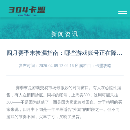
新闻资讯
四月赛季末捡漏指南：哪些游戏账号正在降价，哪些应该再等等
发布时间：2026-04-09 12:02:16
所属栏目：卡盟攻略
赛季末是游戏交易市场最微妙的时间窗口。有人在恐慌性抛
售，有人在悄悄抄底。同样的账号，上周卖500，这周可能只挂
300——不是因为贬值了，而是因为卖家急着回血。对于精明的买
家来说，四月中下旬是一年里最适合“捡漏”的时段之一。但不同
游戏的节奏不同，买早了亏，买晚了没货。