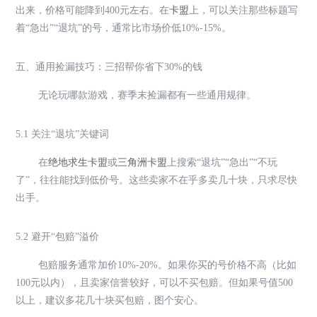
出来，价格可能降到400元左右。在
卡盟
上，可以关注那些标题写
着“急出”“退坑”的号，通常比市场价低10%-15%。
五、通用捡漏技巧：三招帮你省下30%的钱
无论玩哪款游戏，赛季末捡漏都有一些通用规律。
5.1 关注“退坑”关键词
在
绝地求生卡盟
或
三角洲卡盟
上搜索“退坑”“急出”“不玩
了”，往往能找到低价号。这些卖家不在乎多卖几十块，只求尽快
出手。
5.2 避开“包赔”溢价
包赔服务通常加价10%-20%。如果你买的号价格不高（比如
100元以内），且卖家信誉较好，可以不买包赔。但如果号值500
以上，建议多花几十块买包赔，图个安心。