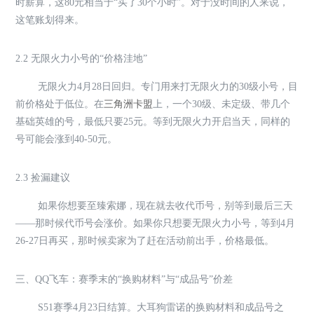
时薪算，这80元相当于“买了30个小时”。对于没时间的人来说，
这笔账划得来。
2.2 无限火力小号的“价格洼地”
无限火力4月28日回归。专门用来打无限火力的30级小号，目
前价格处于低位。在
三角洲卡盟
上，一个30级、未定级、带几个
基础英雄的号，最低只要25元。等到无限火力开启当天，同样的
号可能会涨到40-50元。
2.3 捡漏建议
如果你想要至臻索娜，现在就去收代币号，别等到最后三天
——那时候代币号会涨价。如果你只想要无限火力小号，等到4月
26-27日再买，那时候卖家为了赶在活动前出手，价格最低。
三、QQ飞车：赛季末的“换购材料”与“成品号”价差
S51赛季4月23日结算。大耳狗雷诺的换购材料和成品号之