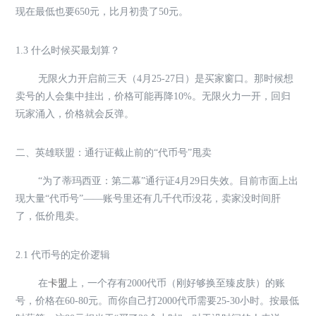
现在最低也要650元，比月初贵了50元。
1.3 什么时候买最划算？
无限火力开启前三天（4月25-27日）是买家窗口。那时候想
卖号的人会集中挂出，价格可能再降10%。无限火力一开，回归
玩家涌入，价格就会反弹。
二、英雄联盟：通行证截止前的“代币号”甩卖
“为了蒂玛西亚：第二幕”通行证4月29日失效。目前市面上出
现大量“代币号”——账号里还有几千代币没花，卖家没时间肝
了，低价甩卖。
2.1 代币号的定价逻辑
在
卡盟
上，一个存有2000代币（刚好够换至臻皮肤）的账
号，价格在60-80元。而你自己打2000代币需要25-30小时。按最低