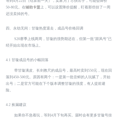
等到4月22日（结算前一天），卖家为了尽快出手，可能会降价
50-80元。在
辅助卡盟
上，可以设置降价提醒，盯着那些挂了一周
还没卖掉的号。
四、永劫无间：甘璇热度退去，成品号价格回调
S20赛季上线两周，甘璇的强势期还在，但第一批“跟风号”已
经开始出现在市场上。
4.1 甘璇成品号的小幅回落
带甘璇满皮、长剑教尺的成品号，最高时卖到550元，现在回
落到450-500元。原因有两个：一是第一批尝鲜的人玩腻了，开始
出号；二是官方可能在下个版本调整甘璇的强度，有人提前避
险。
4.2 捡漏建议
如果你不急着玩，等到4月下旬再买。届时会有更多甘璇号挂