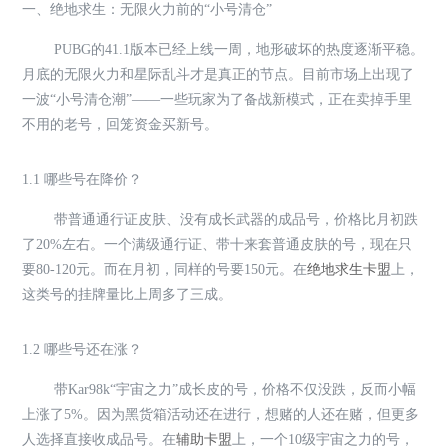
一、绝地求生：无限火力前的“小号清仓”
PUBG的41.1版本已经上线一周，地形破坏的热度逐渐平稳。
月底的无限火力和星际乱斗才是真正的节点。目前市场上出现了
一波“小号清仓潮”——一些玩家为了备战新模式，正在卖掉手里
不用的老号，回笼资金买新号。
1.1 哪些号在降价？
带普通通行证皮肤、没有成长武器的成品号，价格比月初跌
了20%左右。一个满级通行证、带十来套普通皮肤的号，现在只
要80-120元。而在月初，同样的号要150元。在
绝地求生卡盟
上，
这类号的挂牌量比上周多了三成。
1.2 哪些号还在涨？
带Kar98k“宇宙之力”成长皮的号，价格不仅没跌，反而小幅
上涨了5%。因为黑货箱活动还在进行，想赌的人还在赌，但更多
人选择直接收成品号。在
辅助卡盟
上，一个10级宇宙之力的号，