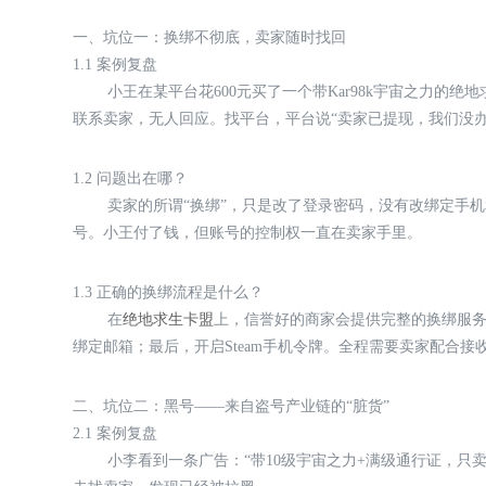
一、坑位一：换绑不彻底，卖家随时找回
1.1 案例复盘
小王在某平台花600元买了一个带Kar98k宇宙之力
联系卖家，无人回应。找平台，平台说“卖家已提现，我们没办
1.2 问题出在哪？
卖家的所谓“换绑”，只是改了登录密码，没有改绑定手机和邮箱。
号。小王付了钱，但账号的控制权一直在卖家手里。
1.3 正确的换绑流程是什么？
在
绝地求生卡盟
上，信誉好的商家会提供完整的换绑服务：首先
绑定邮箱；最后，开启Steam手机令牌。全程需要卖家配合
二、坑位二：黑号——来自盗号产业链的“脏货”
2.1 案例复盘
小李看到一条广告：“带10级宇宙之力+满级通行证，只