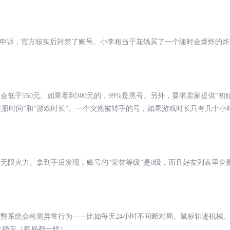
方申诉，官方核实后封禁了账号。小李相当于花钱买了一个随时会爆炸的
会低于550元。如果看到300元的，99%是黑号。另外，要求卖家提供“
册时间”和“游戏时长”。一个突然被转手的号，如果游戏时长只有几十小
备打无限火力。拿到手后发现，账号的“荣誉等级”是0级，而且好友列表里
作弊系统会检测异常行为——比如每天24小时不间断对局、鼠标轨迹机械
常稳定（每局都一样）。