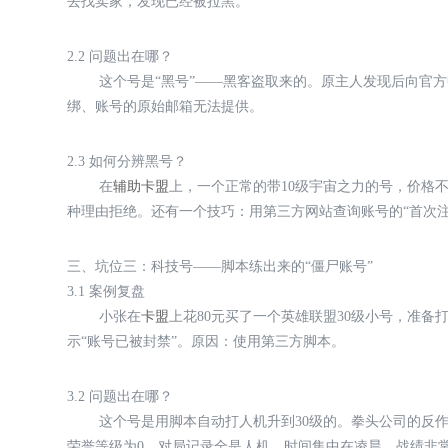
去找卖家，发现已经被拉黑。
2.2 问题出在哪？
这个号是“黑号”——黑客盗取来的。原主人发现后向官
绑、账号的原始邮箱无法提供。
2.3 如何分辨黑号？
在
辅助卡盟
上，一个正常的带10级宇宙之力的号，价格不
种理由拒绝。还有一个技巧：用第三方网站查询账号的“首次注
三、坑位三：科技号——脚本练出来的“僵尸账号”
3.1 案例复盘
小张在
卡盟
上花80元买了一个英雄联盟30级小号，准
示“账号已被封禁”。原因：使用第三方脚本。
3.2 问题出在哪？
这个号是用脚本自动打人机升到30级的。拳头公司的反
荣誉等级为0、对局记录全是人机、时间集中在凌晨、战绩非