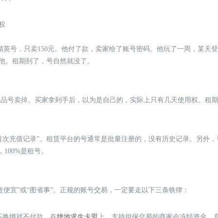
权
平精英号，只卖150元。他付了款，卖家给了账号密码。他玩了一周，某天
他。租期到了，号自然就没了。
成品号卖掉。买家拿到手后，以为是自己的，实际上只有几天使用权。租
“首次充值记录”。租赁平台的号通常是批量注册的，没有历史记录。另外，
100%是租号。
贪便宜”或“图省事”。正规的账号交易，一定要走以下三条铁律：
不换绑就不付款。在
绝地求生卡盟
上，支持担保交易的商家会冻结资金，