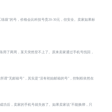
练级”的号，价格会比科技号贵20-30元，但安全。卖家如果标
小陈用了两周，某天突然登不上了。原来卖家通过手机号找回，
谓“无邮箱号”，其实是“没有初始邮箱的号”，控制权依然在
成功后，卖家的手机号就失效了。如果卖家说“不能换绑，只