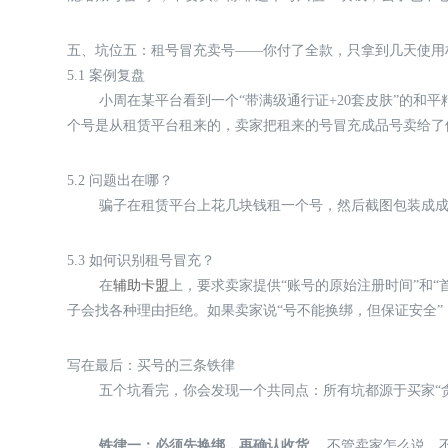
五、坑位五：租号冒充卖号——你付了全款，只拿到几天使用
5.1 案例复盘
小周在某平台看到一个“带满级通行证+20套皮肤”的和
个号是从租赁平台租来的，卖家把租来的号冒充成品号卖给了
5.2 问题出在哪？
骗子在租赁平台上花几块钱租一个号，然后截图包装成
5.3 如何识别租号冒充？
在
辅助卡盟
上，要求卖家提供“账号的原始注册时间”和
子会找各种理由拒绝。如果卖家说“号不能换绑，但保证安全”，
写在最后：买号的三条铁律
五个坑看完，你会发现一个共同点：所有坑都源于买家“
铁律一：必须先换绑，再确认收货。
不管卖家怎么说，