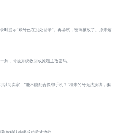
登录时提示“账号已在别处登录”。再尝试，密码被改了。原来这
期一到，号被系统收回或原租主改密码。
可以问卖家：“能不能配合换绑手机？”租来的号无法换绑，骗
直到你确认换绑成功后才放款。