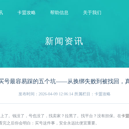
讯
卡盟攻略
帮助信息
关于我们
新闻资讯
买号最容易踩的五个坑——从换绑失败到被找回，
发布时间：2026-04-09 12:06:14
所属栏目：卡盟攻略
不上了。钱没了，号也没了，找卖家？拉黑了。找平台？没有担保。在
卡
。看完之后你会明白：买号这件事，安全永远比便宜重要。