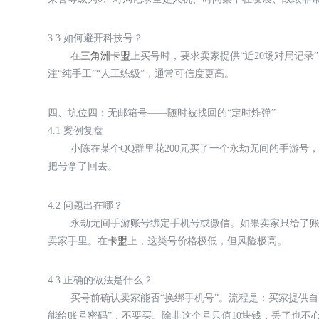
3.3 如何避开科技号？
在
三角洲卡盟
上买号时，要求卖家提供“近20场对局记录
注“纯手工”“人工练级”，通常可信度更高。
四、坑位四：无邮箱号——随时被找回的“定时炸弹”
4.1 案例复盘
小陈在某个QQ群里花200元买了一个永劫无间的手游
把号拿了回去。
4.2 问题出在哪？
永劫无间手游账号绑定手机号或微信。如果卖家只给了账
卖家手里。在
卡盟
上，这类号价格极低，但风险极高。
4.3 正确的做法是什么？
买号前确认卖家能否“换绑手机号”。流程是：买家提供
能给账号密码”，不要买。除非这个号只值10块钱，丢了也不