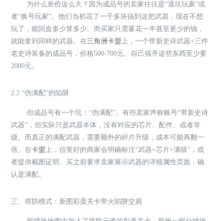
为什么差价这么大？因为成品号的卖家往往是“退坑玩家”或
者“换号玩家”。他们当初花了一千多块搞到这把武器，现在不想
玩了，能回血多少算多少。而买家只需要花一半甚至更少的钱，
就能拿到同样的武器。在
三角洲卡盟
上，一个带新史诗武器+三件
老史诗装备的成品号，价格500-700元。自己搞齐这些东西至少要
2000元。
2.2 “伪满配”的陷阱
但成品号有一个坑：“伪满配”。有些卖家声称账号“带新史诗
武器”，但实际只是武器本体，没有对应的芯片、配件、或者等
级。而真正的满配武器，需要额外的碎片升级，成本可能再翻一
倍。在
卡盟
上，信誉好的商家会明确标注“武器+芯片+满级”，或
者提供截图证明。买之前要求卖家展示武器的详细属性页面，确
认是满配。
三、塔防模式：新图彩蛋关卡带火陷阱交易