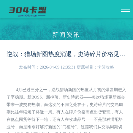
新闻资讯
逆战：猎场新图热度消退，史诗碎片价格见底——现在囤还是再等等？
发布时间：2026-04-09 12:35:31
所属栏目：卡盟攻略
4月已过三分之一，逆战猎场新图的热度从月初的爆发期进入
了平稳期。新BOSS、新掉落、新史诗武器——每次猎场更新都会
带来一波交易热潮，而这次的不同之处在于，史诗碎片的交易周
期比往年缩短了将近一周。有人在碎片价格高点出货套现，有人
在低点囤货等待下一轮，还有人在收成品号——不是那种满配毕
业号，而是刚刚好够打新图的“门槛号”。这篇我们从交易周期切