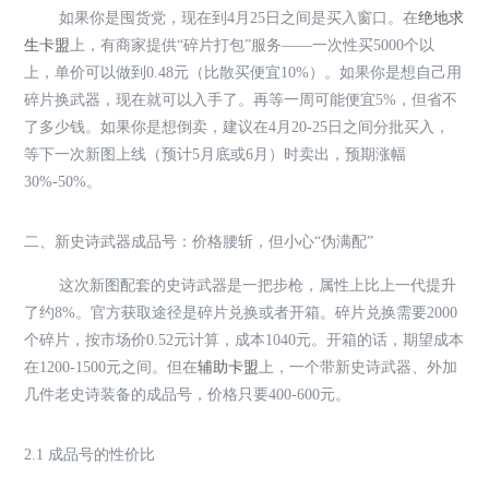
如果你是囤货党，现在到4月25日之间是买入窗口。在
绝地求
生卡盟
上，有商家提供“碎片打包”服务——一次性买5000个以
上，单价可以做到0.48元（比散买便宜10%）。如果你是想自己用
碎片换武器，现在就可以入手了。再等一周可能便宜5%，但省不
了多少钱。如果你是想倒卖，建议在4月20-25日之间分批买入，
等下一次新图上线（预计5月底或6月）时卖出，预期涨幅
30%-50%。
二、新史诗武器成品号：价格腰斩，但小心“伪满配”
这次新图配套的史诗武器是一把步枪，属性上比上一代提升
了约8%。官方获取途径是碎片兑换或者开箱。碎片兑换需要2000
个碎片，按市场价0.52元计算，成本1040元。开箱的话，期望成本
在1200-1500元之间。但在
辅助卡盟
上，一个带新史诗武器、外加
几件老史诗装备的成品号，价格只要400-600元。
2.1 成品号的性价比