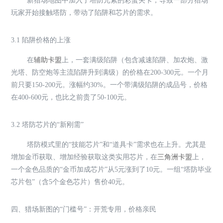
新猎场地图中加入了塔防元素的彩蛋关卡，导致一部分猎场
玩家开始接触塔防，带动了陷阱和芯片的需求。
3.1 陷阱价格的上涨
在
辅助卡盟
上，一套满级陷阱（包含减速陷阱、加农炮、激
光塔、防空炮等主流陷阱升到满级）的价格在200-300元。一个月
前只要150-200元。涨幅约30%。一个带满级陷阱的成品号，价格
在400-600元，也比之前贵了50-100元。
3.2 塔防芯片的“新刚需”
塔防模式里的“技能芯片”和“道具卡”需求也在上升。尤其是
增加金币获取、增加经验获取这类实用芯片，在
三角洲卡盟
上，
一个金色品质的“金币加成芯片”从5元涨到了10元。一组“塔防毕业
芯片包”（含5个金色芯片）售价40元。
四、猎场新图的“门槛号”：开荒专用，价格亲民