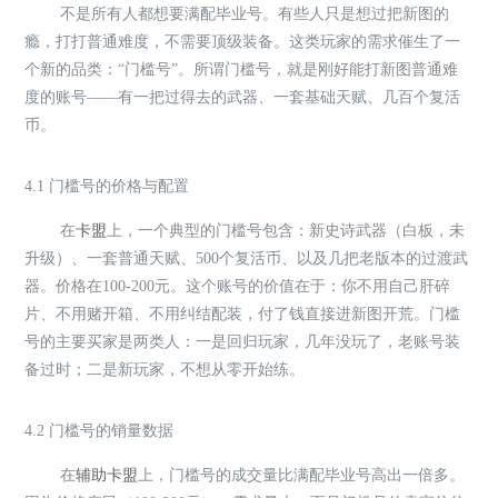
不是所有人都想要满配毕业号。有些人只是想过把新图的
瘾，打打普通难度，不需要顶级装备。这类玩家的需求催生了一
个新的品类：“门槛号”。所谓门槛号，就是刚好能打新图普通难
度的账号——有一把过得去的武器、一套基础天赋、几百个复活
币。
4.1 门槛号的价格与配置
在
卡盟
上，一个典型的门槛号包含：新史诗武器（白板，未
升级）、一套普通天赋、500个复活币、以及几把老版本的过渡武
器。价格在100-200元。这个账号的价值在于：你不用自己肝碎
片、不用赌开箱、不用纠结配装，付了钱直接进新图开荒。门槛
号的主要买家是两类人：一是回归玩家，几年没玩了，老账号装
备过时；二是新玩家，不想从零开始练。
4.2 门槛号的销量数据
在
辅助卡盟
上，门槛号的成交量比满配毕业号高出一倍多。