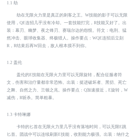
1.1 劫
劫在无限火力里是真正的刺客之王。W技能的影子可以无限
使用，QE连招几乎没有冷却。一套技能打完，R技能又好了。出
装：幕刃、幽梦、夜之锋刃、赛瑞尔达的怨恨。符文：电刑、猛
然冲击、眼球收集器、终极猎人。操作要点：WQE连招后立刻
R，R结束后再W回去，敌人根本摸不到你。
1.2 盖伦
盖伦的E技能在无限火力里可以无限旋转，配合征服者符
文，伤害和治疗量都非常恐怖。出装：挺进破坏者、黑切、死亡
之舞、自然之力、兰顿之兆。操作要点：Q加速接近，E旋转，W
减伤，R斩杀。简单粗暴。
1.3 卡特琳娜
卡特的匕首在无限火力里几乎没有落地时间，可以无限E跳
匕首。团战中可以连续刷新E技能，收割能力极强。出装：纳什之