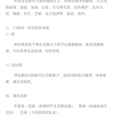
琴女是无限火力里的辅助之王。所有技能冷却极短，可以无
限刷盾、加血、加速。出装：月石再生器、炽热香炉、流水法
杖、救赎。符文：艾黎、法力流系带、超然、焦灼。
三、T2级别：特定阵容有效
3.1 烬
烬的第四发子弹在无限火力里可以频繁触发，配合高额移
速，可以风筝近战英雄。但怕刺客。
3.2 泽拉斯
泽拉斯的Q技能可以无限蓄力，远程消耗能力极强。但身板
脆，被近身就死。
四、避坑英雄
不要选：亚索（风墙挡不住无限技能）、翠神（技能机制不
适合）、巴德（大招容易坑队友）。