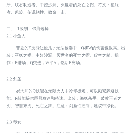
牙、峡谷制造者、中娅沙漏、灭世者的死亡之帽。符文：征服
者、凯旋、传说韧性、致命一击。
二、T1级别：强势选择
2.1 小鱼人
菲兹的E技能让他几乎无法被选中，Q和W的伤害也很高。出
装：巫妖之祸、中娅沙漏、灭世者的死亡之帽、虚空之杖。操
作：E进场，Q突进，W平A，然后E离场。
2.2 剑圣
易大师的Q技能在无限火力中冷却极短，可以频繁躲避技
能。R技能提供巨额攻速和移速。出装：海妖杀手、破败王者之
刃、智慧末刃、死亡之舞。注意：剑圣怕控制，建议带净化。
2.3 琴女