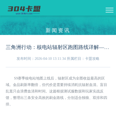
新闻资讯
三角洲行动：核电站辐射区跑图路线详解——三条安全高效的刷金路径
发布时间：2026-04-10 13:11:34
所属栏目：卡盟攻略
S9赛季核电站地图上线后，辐射区成为全图收益最高的区
域。金品刷新率翻倍，但代价是需要持续消耗抗辐射血清。盲目
乱逛只会浪费血清和时间。这篇根据测试服数据和玩家实战反
馈，整理出三条安全高效的刷金路线，分别适合独狼、双排和四
排。