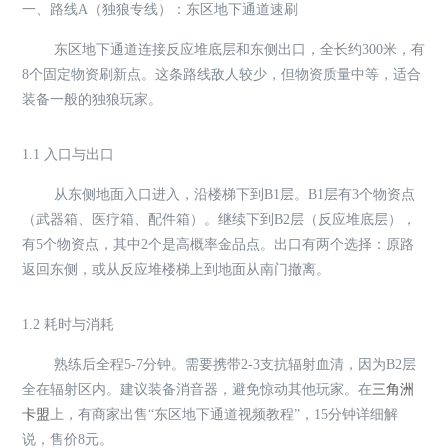
一、路线A（独狼专线）：东区地下通道速刷
东区地下通道连接反应堆底层和东侧出口，全长约300米，有
8个固定物资刷新点。这条路线敌人较少，但物资质量中等，适合
装备一般的独狼玩家。
1.1 入口与出口
从东侧地面入口进入，沿楼梯下到B1层。B1层有3个物资点
（武器箱、医疗箱、配件箱）。继续下到B2层（反应堆底层），
有5个物资点，其中2个是高概率金品点。出口有两个选择：原路
返回东侧，或从反应堆楼梯上到地面从南门撤离。
1.2 耗时与消耗
熟练后全程5-7分钟。需要携带2-3支抗辐射血清，因为B2层
全在辐射区内。建议装备消音器，避免惊动其他玩家。在
三角洲
卡盟
上，有商家出售“东区地下通道视频教程”，15分钟详细解
说，售价8元。