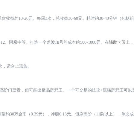
益约10-20元。每周3次，总收益30-60元。耗时约30-40分钟（包括
2、附魔中等。打造一个盖波加号的成本约500-1000元。在
辅助卡盟
上，
次，适合上班族。
；高阶门票贵，但可能出极品辟邪玉。一个可交易的技攻+属强辟邪玉可以
望约30万金币（0.39元），净赚0.13元。但刷高阶（11阶以上），单次成