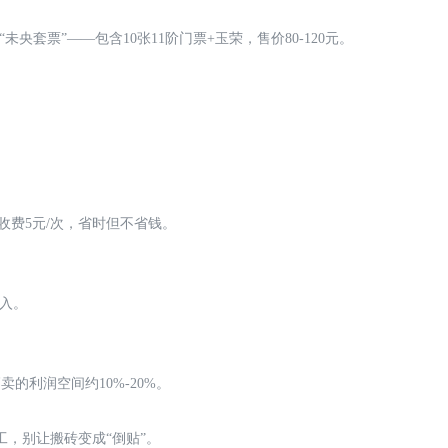
未央套票”——包含10张11阶门票+玉荣，售价80-120元。
收费5元/次，省时但不省钱。
收入。
卖的利润空间约10%-20%。
，别让搬砖变成“倒贴”。