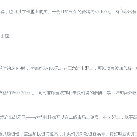
获得，也可以在
卡盟
上购买。一套11阶玉荣的价格约50-100元。有商家出售“
入来源。
3-4小时，收益约60-100元。在
三角洲卡盟
上，可以找盖波加代练，
益约1500-2000元。同时兼顾盖波加和未央幻境的低阶门票，增加额外
幻境产出辟邪玉——这些材料都可以在二级市场上倒卖。在
卡盟
上，低买高
幽城稳但慢，盖波加快但门槛高，未央幻境刺激但容易亏。算好时薪再开工