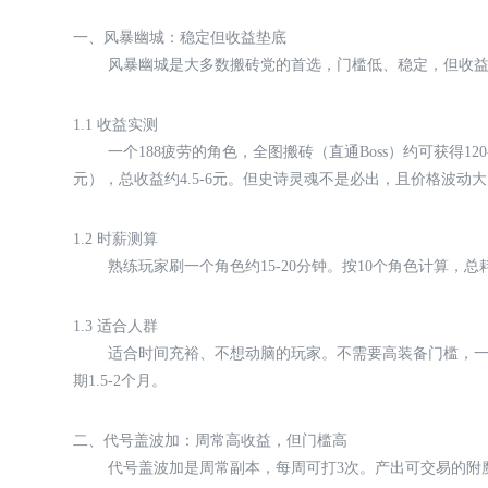
一、风暴幽城：稳定但收益垫底
风暴幽城是大多数搬砖党的首选，门槛低、稳定，但收
1.1 收益实测
一个188疲劳的角色，全图搬砖（直通Boss）约可获得120
元），总收益约4.5-6元。但史诗灵魂不是必出，且价格波动
1.2 时薪测算
熟练玩家刷一个角色约15-20分钟。按10个角色计算，总耗
1.3 适合人群
适合时间充裕、不想动脑的玩家。不需要高装备门槛，一
期1.5-2个月。
二、代号盖波加：周常高收益，但门槛高
代号盖波加是周常副本，每周可打3次。产出可交易的附魔卡片