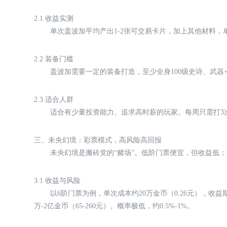
2.1 收益实测
单次盖波加平均产出1-2张可交易卡片，加上其他材料，单次收
2.2 装备门槛
盖波加需要一定的装备打造，至少全身100级史诗、武器+1
2.3 适合人群
适合有少量投资能力、追求高时薪的玩家。每周只需打3
三、未央幻境：彩票模式，高风险高回报
未央幻境是搬砖党的“赌场”。低阶门票便宜，但收益低
3.1 收益与风险
以6阶门票为例，单次成本约20万金币（0.26元），收益期
万-2亿金币（65-260元）。概率极低，约0.5%-1%。