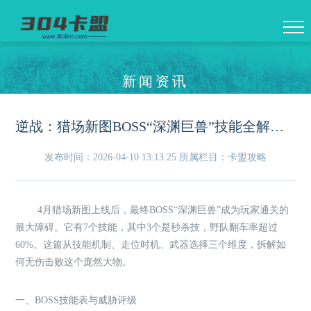
新闻资讯
逆战：猎场新图BOSS“深渊巨兽”技能全解析——无伤通关的五个关键走位
发布时间：2026-04-10 13:13:25
所属栏目：卡盟攻略
4月猎场新图上线后，最终BOSS“深渊巨兽”成为玩家通关的
最大障碍。它有7个技能，其中3个是秒杀技，野队翻车率超过
60%。这篇从技能机制、走位时机、武器选择三个维度，拆解如
何无伤击败这个庞然大物。
一、BOSS技能表与威胁评级