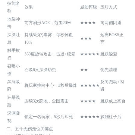
技能名
效果
威胁评级
应对方式
称
地裂冲
前方扇形AOE，范围20米
★★★★
向两侧闪避
击
深渊吐
持续5秒的毒雾，每秒掉血
远离BOSS正
★★★
息
10%
面
触手横
360度旋转攻击，击退+眩晕
★★★★★
跳跃躲避
扫
召唤小
召唤6只深渊幼虫
★★
优先清理
怪
黑洞吸
反向跑动+闪
将玩家拉向中心，3秒后爆炸
★★★★★
附
避
狂暴践
连续3次跺地，全图震击
★★★★
跳跃或上高台
踏
深渊凝
锁定一名玩家，5秒后即死
★★★★★
躲到柱子后
视
二、五个无伤走位关键点