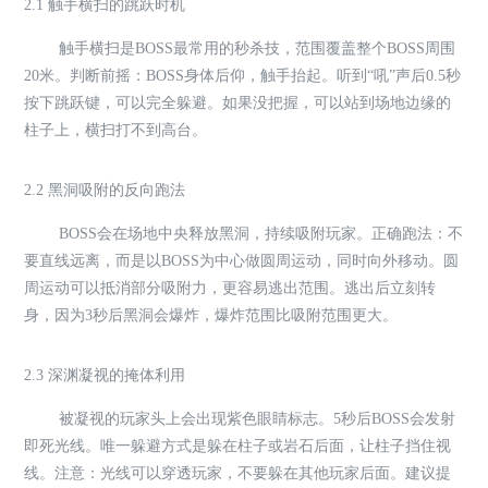
2.1 触手横扫的跳跃时机
触手横扫是BOSS最常用的秒杀技，范围覆盖整个BOSS周围
20米。判断前摇：BOSS身体后仰，触手抬起。听到“吼”声后0.5秒
按下跳跃键，可以完全躲避。如果没把握，可以站到场地边缘的
柱子上，横扫打不到高台。
2.2 黑洞吸附的反向跑法
BOSS会在场地中央释放黑洞，持续吸附玩家。正确跑法：不
要直线远离，而是以BOSS为中心做圆周运动，同时向外移动。圆
周运动可以抵消部分吸附力，更容易逃出范围。逃出后立刻转
身，因为3秒后黑洞会爆炸，爆炸范围比吸附范围更大。
2.3 深渊凝视的掩体利用
被凝视的玩家头上会出现紫色眼睛标志。5秒后BOSS会发射
即死光线。唯一躲避方式是躲在柱子或岩石后面，让柱子挡住视
线。注意：光线可以穿透玩家，不要躲在其他玩家后面。建议提