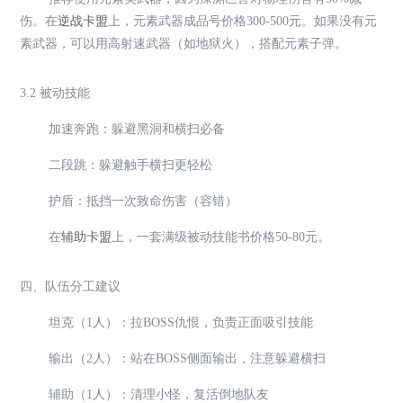
伤。在
逆战卡盟
上，元素武器成品号价格300-500元。如果没有元
素武器，可以用高射速武器（如地狱火），搭配元素子弹。
3.2 被动技能
加速奔跑：躲避黑洞和横扫必备
二段跳：躲避触手横扫更轻松
护盾：抵挡一次致命伤害（容错）
在
辅助卡盟
上，一套满级被动技能书价格50-80元。
四、队伍分工建议
坦克（1人）：拉BOSS仇恨，负责正面吸引技能
输出（2人）：站在BOSS侧面输出，注意躲避横扫
辅助（1人）：清理小怪，复活倒地队友