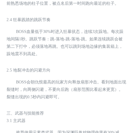
前熟悉场地的柱子位置，被点名后第一时间跑向最近的柱子。
2.4 狂暴践踏的跳跃节奏
BOSS血量低于30%时进入狂暴状态，连续3次跺地。每次跺
地间隔1秒。跳跃节奏：跳-落地-跳-落地-跳。如果连续跳跃会被
第二下打中，必须落地再跳。也可以跳到场地边缘的集装箱上，
跺地震不到高处。
2.5 地裂冲击的闪避方向
BOSS会朝仇恨最高的玩家方向释放扇形冲击。看到地面出现
裂缝时，向两侧闪避，不要向后跑（扇形范围比看起来更宽）。
裂缝出现的0.5秒内闪避即可。
三、武器与技能推荐
3.1 主武器
推荐使用元素类武器，因为深渊巨兽对物理伤害有30%减