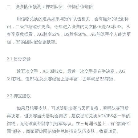
二、决赛队伍预测：押对队伍，信物价值翻倍
用信物兑换的道具如果与冠军队伍相关，会有额外的纪念标
识，二级市场溢价更高。今年进入决赛的两支队伍是AG和BS。从
春季赛数据看，AG胜率65%，BS胜率58%。AG的选手个人能力更
强，BS的团队配合更默契。
2.1 历史交锋
近五次交手，AG 3胜2负。最近一次交手是在半决赛，AG
3:1获胜。但BS在总决赛经验上更丰富，去年就是BS夺冠。
2.2 押宝建议
如果只想要皮肤，可以等到决赛当天再兑换，看哪队夺冠后
再决定。但决赛当天活动会拥挤，建议提前兑换AG和BS各一半的
信物，无论谁赢都能拿到冠军标识。在
三角洲卡盟
上，有“信物代
囤”服务，商家帮你囤信物并兑换指定队伍皮肤，收费10元。