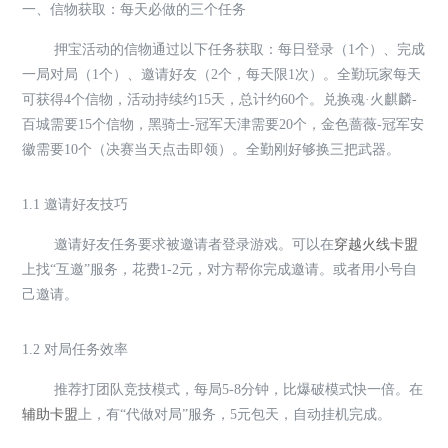
一、信物获取：每天必做的三个任务
押宝活动的信物通过以下任务获取：每日登录（1个）、完成
一局对局（1个）、邀请好友（2个，每天限1次）。全勤玩家每天
可获得4个信物，活动持续约15天，总计约60个。兑换魂·火麒麟-
百城需要15个信物，黑骑士-冠军天津需要20个，金色蔷薇-冠军安
徽需要10个（决赛当天点击即领）。全勤刚好够换三把武器。
1.1 邀请好友技巧
邀请好友任务要求被邀请者登录游戏。可以在
穿越火线卡盟
上找“互邀”服务，花费1-2元，对方帮你完成邀请。或者用小号自
己邀请。
1.2 对局任务效率
推荐打团队竞技模式，每局5-8分钟，比爆破模式快一倍。在
辅助卡盟
上，有“代做对局”服务，5元包天，自动挂机完成。