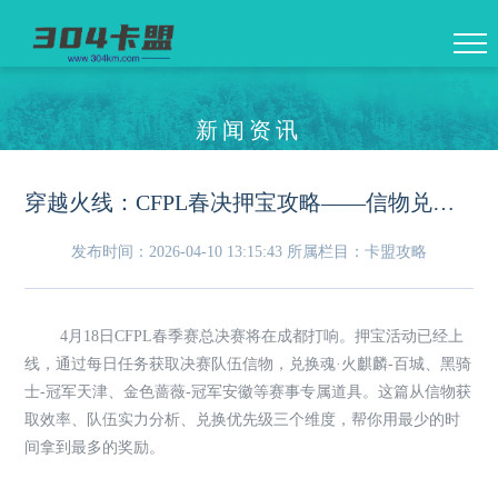
新闻资讯
穿越火线：CFPL春决押宝攻略——信物兑换与队伍预测，如何白嫖绝版皮肤
发布时间：2026-04-10 13:15:43
所属栏目：卡盟攻略
4月18日CFPL春季赛总决赛将在成都打响。押宝活动已经上
线，通过每日任务获取决赛队伍信物，兑换魂·火麒麟-百城、黑骑
士-冠军天津、金色蔷薇-冠军安徽等赛事专属道具。这篇从信物获
取效率、队伍实力分析、兑换优先级三个维度，帮你用最少的时
间拿到最多的奖励。