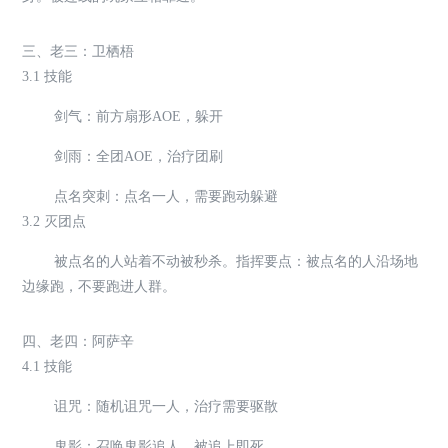
三、老三：卫栖梧
3.1 技能
剑气：前方扇形AOE，躲开
剑雨：全团AOE，治疗团刷
点名突刺：点名一人，需要跑动躲避
3.2 灭团点
被点名的人站着不动被秒杀。指挥要点：被点名的人沿场地
边缘跑，不要跑进人群。
四、老四：阿萨辛
4.1 技能
诅咒：随机诅咒一人，治疗需要驱散
鬼影：召唤鬼影追人，被追上即死