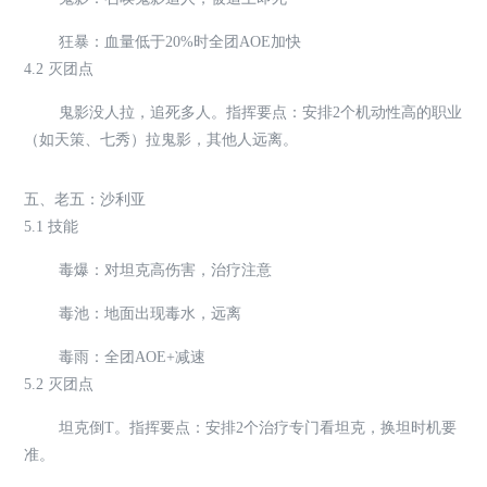
狂暴：血量低于20%时全团AOE加快
4.2 灭团点
鬼影没人拉，追死多人。指挥要点：安排2个机动性高的职业
（如天策、七秀）拉鬼影，其他人远离。
五、老五：沙利亚
5.1 技能
毒爆：对坦克高伤害，治疗注意
毒池：地面出现毒水，远离
毒雨：全团AOE+减速
5.2 灭团点
坦克倒T。指挥要点：安排2个治疗专门看坦克，换坦时机要
准。