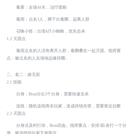
毒雾：全场AOE，治疗团刷
毒雨：点名3人，脚下出毒圈，远离人群
召唤小怪：出现4只小蜘蛛，优先击杀
1.2 灭团点
毒雨点名的人没有离开人群，毒圈叠在一起灭团。指挥要
点：被点名的人去场地边缘排圈。
二、老二：姬无双
2.1 技能
分身：Boss分出3个分身，需要快速击杀
连线：随机连线两名玩家，造成持续伤害，需要靠近拉断
2.2 灭团点
分身没及时打掉，Boss回血。指挥要点：安排3队各打一个分
身。被连线的玩家互相靠近。