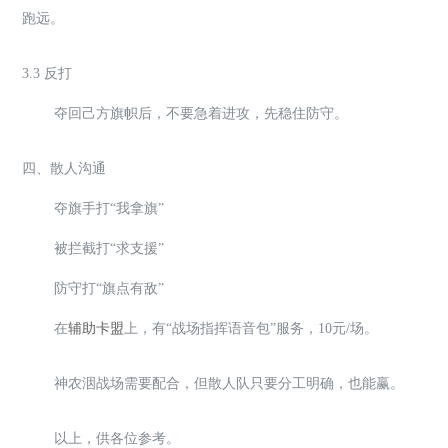
跑远。
3.3 反打
夺回己方旗帜后，不要急着进攻，先稳住防守。
四、散人沟通
夺旗手打“我拿旗”
被拦截打“求支援”
防守打“旗点有敌”
在
辅助卡盟
上，有“战场指挥语音包”服务，10元/场。
神农洇战场需要配合，但散人队只要分工明确，也能赢。
以上，供各位参考。