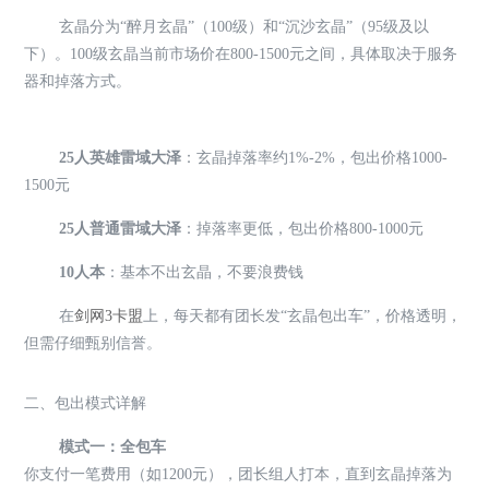
玄晶分为“醉月玄晶”（100级）和“沉沙玄晶”（95级及以
下）。100级玄晶当前市场价在800-1500元之间，具体取决于服务
器和掉落方式。
25人英雄雷域大泽
：玄晶掉落率约1%-2%，包出价格1000-
1500元
25人普通雷域大泽
：掉落率更低，包出价格800-1000元
10人本
：基本不出玄晶，不要浪费钱
在
剑网3卡盟
上，每天都有团长发“玄晶包出车”，价格透明，
但需仔细甄别信誉。
二、包出模式详解
模式一：全包车
你支付一笔费用（如1200元），团长组人打本，直到玄晶掉落为