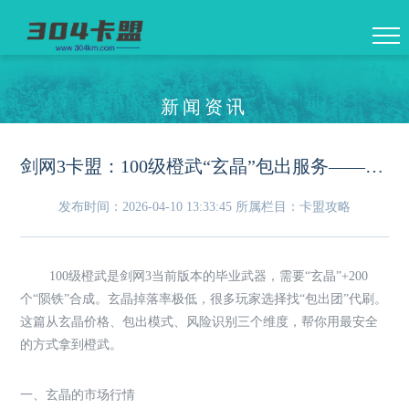
新闻资讯
剑网3卡盟：100级橙武“玄晶”包出服务——市场价格与避坑指南
发布时间：2026-04-10 13:33:45
所属栏目：卡盟攻略
100级橙武是剑网3当前版本的毕业武器，需要“玄晶”+200
个“陨铁”合成。玄晶掉落率极低，很多玩家选择找“包出团”代刷。
这篇从玄晶价格、包出模式、风险识别三个维度，帮你用最安全
的方式拿到橙武。
一、玄晶的市场行情