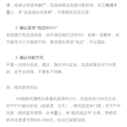
播，或者让你进本躺尸，玄晶掉落后直接分配给你。在
三角洲卡
盟
上，有“玄晶包出信誉榜”，可查团长历史记录。
2. 确认是否“包过BOSS”
有些团只包玄晶掉落，但不保证能打过BOSS。如果一直翻车，你
可能等几个月都拿不到。要求团长承诺“包过”，不过退款。
3. 确认付款方式
不要一次性付全款。建议：预付30%定金，玄晶掉落后付70%尾
款。走平台担保，不要私下转账。
四、橙武的性价比
100级橙武属性比普通武器高约15%，但造价在1500元左右。
对于PVE输出职业（如凌雪、衍天），橙武是进本门票；对于PVP
玩家，橙武提升有限。在
卡盟
上，有“橙武成品号”出售，带橙武
的号比普通号贵800-1000元，比自己刷更划算。