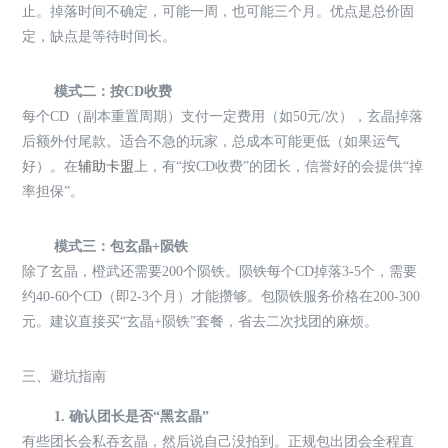
止。掉落时间不确定，可能一周，也可能三个月。优点是总价固
定，缺点是等待时间长。
模式二：按CD收费
每个CD（副本重置周期）支付一定费用（如50元/次），玄晶掉落
后额外付尾款。适合不急的玩家，总成本可能更低（如果运气
好）。在
辅助卡盟
上，有“按CD收费”的团长，信誉好的会提供“掉
率担保”。
模式三：包玄晶+陨铁
除了玄晶，橙武还需要200个陨铁。陨铁每个CD掉落3-5个，需要
约40-60个CD（即2-3个月）才能攒够。包陨铁服务价格在200-300
元。建议直接买“玄晶+陨铁”套餐，省去二次找团的麻烦。
三、避坑指南
1. 确认团长是否“黑玄晶”
有些团长会私吞玄晶，然后说自己没拍到。正规包出团会全程直