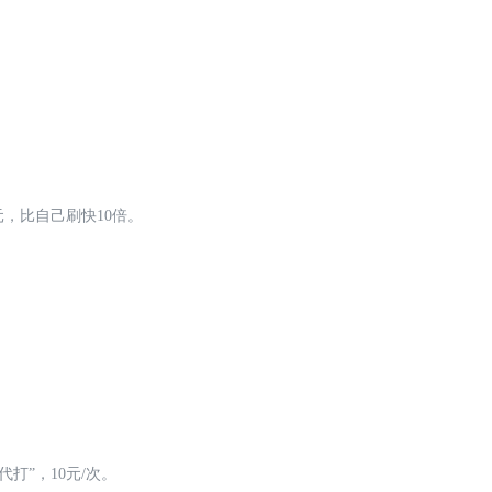
0元，比自己刷快10倍。
代打”，10元/次。