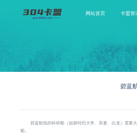
网站首页
卡盟资
碧蓝
碧蓝航线的科研船（如腓特烈大帝、吾妻、白龙）需要
船。