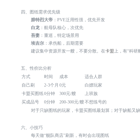
四、图纸需求优先级
腓特烈大帝
：PVE泛用性强，优先开发
白龙
：航母队核心，次优先
吾妻
：重巡，特定场景用
埃吉尔
：承伤船，后期需要
建议集中资源开发一艘，不要分散。在
卡盟
上，有“科研
五、性价比分析
方式
时间
成本
适合人群
自己刷
2-3个月
0元
白嫖玩家
卡盟买图纸
0分钟
300元/艘
上班族
买成品号
0分钟
200-300元/艘
不想练号的
对于只缺图纸的玩家，卡盟买图纸最划算；对于缺船又
六、小技巧
每天做“舰队商店”刷新，有时会出现图纸