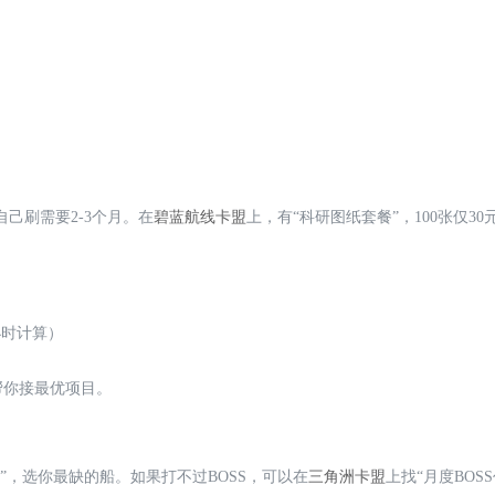
自己刷需要2-3个月。在
碧蓝航线卡盟
上，有“科研图纸套餐”，100张仅3
小时计算）
帮你接最优项目。
”，选你最缺的船。如果打不过BOSS，可以在
三角洲卡盟
上找“月度BOSS