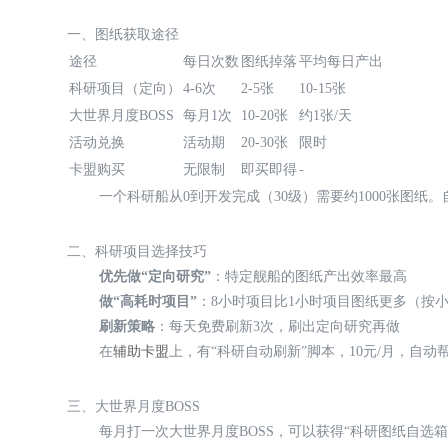
一、图纸获取途径
途径
每日次数
图纸掉落
平均每日产出
科研项目（定向）
4-6次
2-5张
10-15张
大世界月度BOSS
每月1次
10-20张
约1张/天
活动兑换
活动期
20-30张
限时
卡盟购买
无限制
即买即得
-
一个科研船从0到开发完成（30级）需要约1000张图纸。
二、科研项目选择技巧
优先做“定向研究”
：特定舰船的图纸产出效率最高
做“高耗时项目”
：8小时项目比1小时项目图纸更多（按
刷新策略
：每天免费刷新3次，刷出定向研究再做
在
辅助卡盟
上，有“科研自动刷新”脚本，10元/月，自动
三、大世界月度BOSS
每月打一次大世界月度BOSS，可以获得“科研图纸自选箱