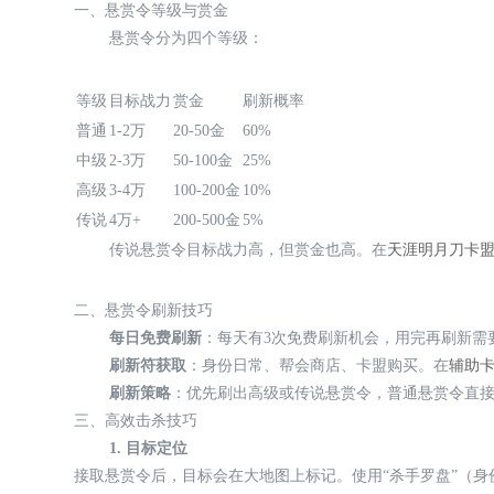
一、悬赏令等级与赏金
悬赏令分为四个等级：
等级
目标战力
赏金
刷新概率
普通
1-2万
20-50金
60%
中级
2-3万
50-100金
25%
高级
3-4万
100-200金
10%
传说
4万+
200-500金
5%
传说悬赏令目标战力高，但赏金也高。在
天涯明月刀卡
二、悬赏令刷新技巧
每日免费刷新
：每天有3次免费刷新机会，用完再刷新需要
刷新符获取
：身份日常、帮会商店、卡盟购买。在
辅助
刷新策略
：优先刷出高级或传说悬赏令，普通悬赏令直
三、高效击杀技巧
1. 目标定位
接取悬赏令后，目标会在大地图上标记。使用“杀手罗盘”（