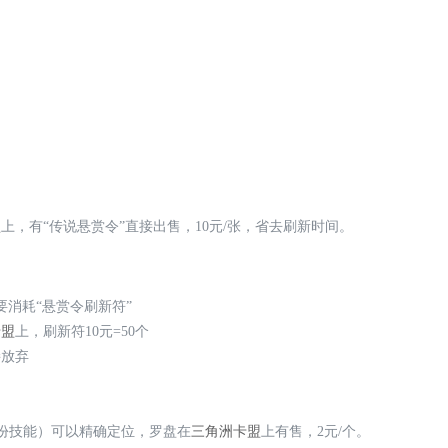
盟
上，有“传说悬赏令”直接出售，10元/张，省去刷新时间。
消耗“悬赏令刷新符”
卡盟
上，刷新符10元=50个
接放弃
身份技能）可以精确定位，罗盘在
三角洲卡盟
上有售，2元/个。