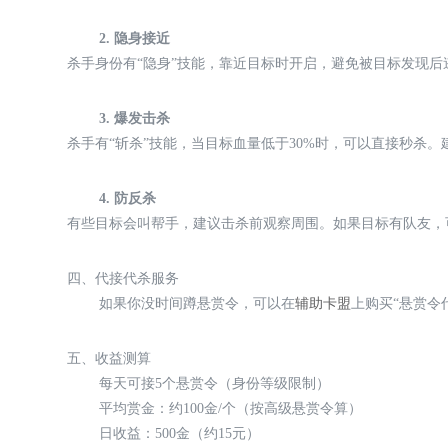
2. 隐身接近
杀手身份有“隐身”技能，靠近目标时开启，避免被目标发现
3. 爆发击杀
杀手有“斩杀”技能，当目标血量低于30%时，可以直接秒杀。
4. 防反杀
有些目标会叫帮手，建议击杀前观察周围。如果目标有队友，
四、代接代杀服务
如果你没时间蹲悬赏令，可以在
辅助卡盟
上购买“悬赏令
五、收益测算
每天可接5个悬赏令（身份等级限制）
平均赏金：约100金/个（按高级悬赏令算）
日收益：500金（约15元）