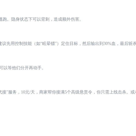
后逃跑。隐身状态下可以背刺，造成额外伤害。
建议先用控制技能（如“眩晕镖”）定住目标，然后输出到30%血，最后斩
可以等他们分开再动手。
代接”服务，10元/天，商家帮你接满5个高级悬赏令，你只需上线击杀。