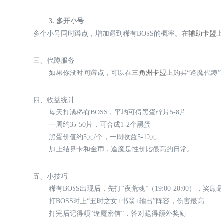
3. 多开小号
多个小号同时蹲点，增加遇到稀有BOSS的概率。在
辅助卡盟
三、代蹲服务
如果你没时间蹲点，可以在
三角洲卡盟
上购买“逢魔代蹲
四、收益统计
每天打满稀有BOSS，平均可得黑蛋碎片5-8片
一周约35-50片，可合成1-2个黑蛋
黑蛋价值约5元/个，一周收益5-10元
加上结界卡和金币，逢魔是性价比很高的日常。
五、小技巧
稀有BOSS出现后，先打“夜荒魂”（19:00-20:00），奖励
打BOSS时上“丑时之女+书翁+输出”阵容，伤害最高
打完后记得领“逢魔密信”，答对题得额外奖励