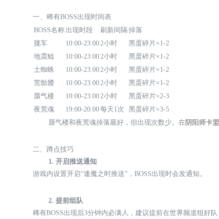
一、稀有BOSS出现时间表
BOSS名称
出现时段
刷新间隔
掉落
胧车
10:00-23:00
2小时
黑蛋碎片×1-2
地震鲶
10:00-23:00
2小时
黑蛋碎片×1-2
土蜘蛛
10:00-23:00
2小时
黑蛋碎片×1-2
荒骷髅
10:00-23:00
2小时
黑蛋碎片×1-2
蜃气楼
10:00-23:00
2小时
黑蛋碎片×2-3
夜荒魂
19:00-20:00
每天1次
黑蛋碎片×3-5
蜃气楼和夜荒魂掉落最好，但出现次数少。在
阴阳师卡
二、蹲点技巧
1. 开启推送通知
游戏内设置开启“逢魔之时推送”，BOSS出现时会发通知。
2. 提前组队
稀有BOSS出现后3分钟内必满人，建议提前在世界频道组好