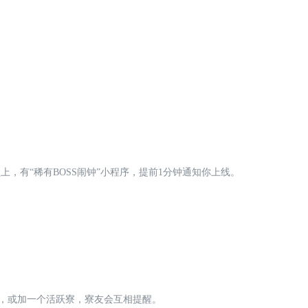
盟
上，有“稀有BOSS闹钟”小程序，提前1分钟通知你上线。
队，或加一个活跃寮，寮友会互相提醒。