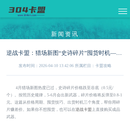
新闻资讯
逆战卡盟：猎场新图“史诗碎片”囤货时机——低买高卖赚差价
发布时间：2026-04-10 13:42:06
所属栏目：卡盟攻略
4月猎场新图热度已过，史诗碎片价格跌至谷底（0.5元/
个）。按照历史规律，5-6月会出新武器，碎片价格将反弹至0.8-1
元。这篇从价格周期、囤货技巧、出货时机三个角度，帮你用碎
片赚差价。如果你不想囤货，也可以在
逆战卡盟
上直接购买成品
武器。