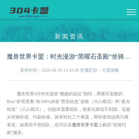
新闻资讯
魔兽世界卡盟：时光漫游“黑曜石圣殿”坐骑代刷——100%掉落的稀有龙
发布时间：2026-04-10 13:43:46
所属栏目：卡盟攻略
魔兽世界4月时光漫游“燃烧的远征”期间，黑曜石圣殿的
Boss“萨塔里奥”有100%掉落“黑色幼龙”坐骑（10人模式）和“暮光
幼龙”（25人模式）。但副本需要组队，很多玩家找不到团。这篇
从坐骑价值、代刷价格、效率对比三个角度，帮你拿到这两只稀
有龙。如果你不想组队，也可以在
魔兽世界卡盟
上购买“坐骑代
刷”服务。