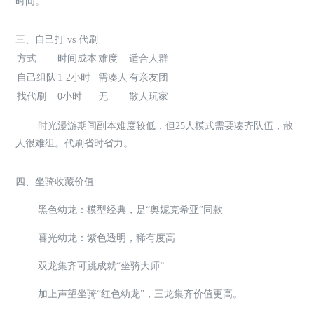
时间。
三、自己打 vs 代刷
方式
时间成本
难度
适合人群
自己组队
1-2小时
需凑人
有亲友团
找代刷
0小时
无
散人玩家
时光漫游期间副本难度较低，但25人模式需要凑齐队伍，散
人很难组。代刷省时省力。
四、坐骑收藏价值
黑色幼龙：模型经典，是“奥妮克希亚”同款
暮光幼龙：紫色透明，稀有度高
双龙集齐可跳成就“坐骑大师”
加上声望坐骑“红色幼龙”，三龙集齐价值更高。