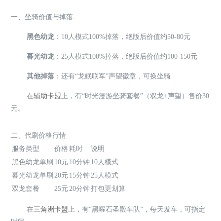
一、坐骑价值与掉落
黑色幼龙
：10人模式100%掉落，绝版后价值约50-80元
暮光幼龙
：25人模式100%掉落，绝版后价值约100-150元
其他掉落
：还有“龙眠联军”声望徽章，可换坐骑
在
辅助卡盟
上，有“时光漫游坐骑套餐”（双龙+声望）售价30
元。
二、代刷价格行情
服务类型
价格
耗时
说明
黑色幼龙单刷
10元
10分钟
10人模式
暮光幼龙单刷
20元
15分钟
25人模式
双龙套餐
25元
20分钟
打包更划算
在
三角洲卡盟
上，有“黑曜石圣殿车队”，每天发车，可指定