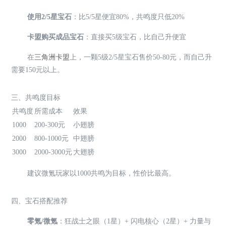
使用2/5星宝石
：比5/5星便宜80%，共鸣度只低20%
卡盟购买成品宝石
：直接买5级宝石，比自己升便宜
在
三角洲卡盟
上，一颗5级2/5星宝石售价50-80元，而自己升
需要150元以上。
三、共鸣度目标
共鸣度
所需成本
效果
1000
200-300元
小翅膀
2000
800-1000元
中翅膀
3000
2000-3000元
大翅膀
建议微氪玩家以1000共鸣为目标，性价比最高。
四、宝石搭配推荐
零氪/微氪
：狂战士之眼（1星）+ 闪电核心（2星）+ 力量与