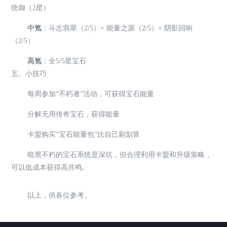
统御（2星）
中氪
：斗志翡翠（2/5）+ 能量之源（2/5）+ 阴影回响
（2/5）
高氪
：全5/5星宝石
五、小技巧
每周参加“不朽者”活动，可获得宝石能量
分解无用传奇宝石，获得能量
卡盟购买“宝石能量包”比自己刷划算
暗黑不朽的宝石系统是深坑，但合理利用卡盟和升级策略，
可以低成本获得高共鸣。
以上，供各位参考。