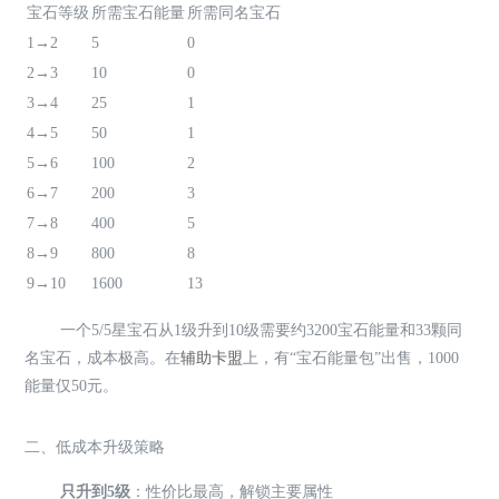
宝石等级
所需宝石能量
所需同名宝石
1→2
5
0
2→3
10
0
3→4
25
1
4→5
50
1
5→6
100
2
6→7
200
3
7→8
400
5
8→9
800
8
9→10
1600
13
一个5/5星宝石从1级升到10级需要约3200宝石能量和33颗同
名宝石，成本极高。在
辅助卡盟
上，有“宝石能量包”出售，1000
能量仅50元。
二、低成本升级策略
只升到5级
：性价比最高，解锁主要属性