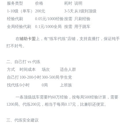
服务类型
价格
耗时
说明
1-10级（单车）
200元
3-5天
从1级到顶级
经验代刷
0.05元/1000经验
按需
只刷经验
全局经验代刷
0.1元/1000全局
按需
用于跳车
在
辅助卡盟
上，有“练车代练”店铺，支持直播打，保证纯手
打不封号。
二、自己打 vs 代练
方式
时间成本
场次
适合人群
自己打
100-200小时
300-500局
学生党
找代练
0小时
0局
上班族
一条顶级战车需要约60万经验，按每局500经验计算，需要
1200局。代练200元，相当于每局0.17元，比兼职还便宜。
三、代练安全建议