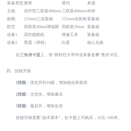
装备类型
推荐
替代
来源
主炮
试作型三联装406mm
三联装406mm
科研
副炮
155mm三连装炮
152mm连装炮
装备箱
防空
双联装40mm博福斯
四联装20mm
装备箱
设备1
高性能舵机
维修工具
装备箱
设备2
黑蛋（弹链）
白蛋
核心兑换
在
三角洲卡盟
上，有“腓特烈大帝毕业装备套餐”售价50元。
四、技能升级
1技能
：优先升到10级，增加炮击和装填
2技能
：次优先，增加暴击
3技能
：最后升，增加生存
技能升级需要“战术课本”，在卡盟上可购买，10元=100本。