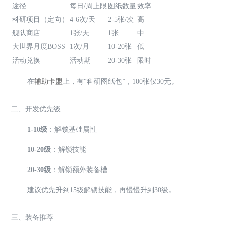
途径
每日/周上限
图纸数量
效率
科研项目（定向）
4-6次/天
2-5张/次
高
舰队商店
1张/天
1张
中
大世界月度BOSS
1次/月
10-20张
低
活动兑换
活动期
20-30张
限时
在
辅助卡盟
上，有“科研图纸包”，100张仅30元。
二、开发优先级
1-10级
：解锁基础属性
10-20级
：解锁技能
20-30级
：解锁额外装备槽
建议优先升到15级解锁技能，再慢慢升到30级。
三、装备推荐