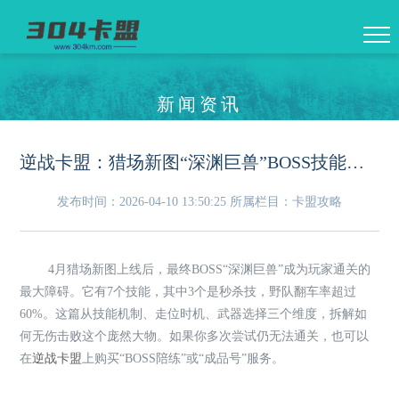
新闻资讯
逆战卡盟：猎场新图“深渊巨兽”BOSS技能全解析——无伤通关的五个关键走位
发布时间：2026-04-10 13:50:25
所属栏目：卡盟攻略
4月猎场新图上线后，最终BOSS“深渊巨兽”成为玩家通关的
最大障碍。它有7个技能，其中3个是秒杀技，野队翻车率超过
60%。这篇从技能机制、走位时机、武器选择三个维度，拆解如
何无伤击败这个庞然大物。如果你多次尝试仍无法通关，也可以
在
逆战卡盟
上购买“BOSS陪练”或“成品号”服务。