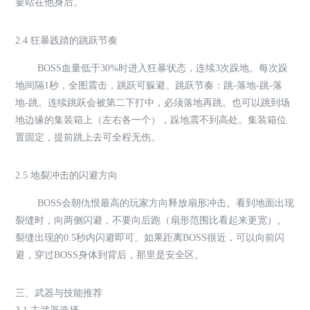
要站在他身后。
2.4 狂暴践踏的跳跃节奏
BOSS血量低于30%时进入狂暴状态，连续3次跺地。每次跺
地间隔1秒，全图震击，跳跃可躲避。跳跃节奏：跳-落地-跳-落
地-跳。连续跳跃会被第二下打中，必须落地再跳。也可以跳到场
地边缘的集装箱上（左右各一个），跺地震不到高处。集装箱位
置固定，提前跳上去可全程无伤。
2.5 地裂冲击的闪避方向
BOSS会朝仇恨最高的玩家方向释放扇形冲击。看到地面出现
裂缝时，向两侧闪避，不要向后跑（扇形范围比看起来更宽）。
裂缝出现的0.5秒内闪避即可。如果距离BOSS很近，可以向前闪
避，穿过BOSS身体到背后，那里是安全区。
三、武器与技能推荐