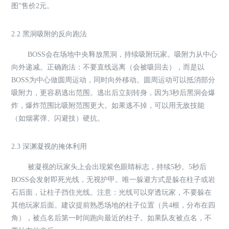
图”售价2元。
2.2 黑洞吸附的反向跑法
BOSS会在场地中央释放黑洞，持续吸附玩家。吸附力从中心
向外递减。正确跑法：不要直线远离（会被吸回去），而是以
BOSS为中心做圆周运动，同时向外移动。圆周运动可以抵消部分
吸附力，更容易逃出范围。逃出后立刻转身，因为3秒后黑洞会爆
炸，爆炸范围比吸附范围更大。如果逃不掉，可以用无敌技能
（如烟雾弹、闪避技）硬抗。
2.3 深渊凝视的掩体利用
被凝视的玩家头上会出现紫色眼睛标志，持续5秒。5秒后
BOSS会发射即死光线，无视护甲。唯一躲避方式是躲在柱子或岩
石后面，让柱子挡住光线。注意：光线可以穿透玩家，不要躲在
其他玩家后面。建议提前熟悉场地的柱子位置（共4根，分布在四
角），被点名后第一时间跑向最近的柱子。如果队友被点名，不