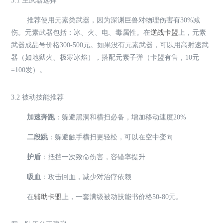
3.1 主武器选择
推荐使用元素类武器，因为深渊巨兽对物理伤害有30%减
伤。元素武器包括：冰、火、电、毒属性。在
逆战卡盟
上，元素
武器成品号价格300-500元。如果没有元素武器，可以用高射速武
器（如地狱火、极寒冰焰），搭配元素子弹（卡盟有售，10元
=100发）。
3.2 被动技能推荐
加速奔跑
：躲避黑洞和横扫必备，增加移动速度20%
二段跳
：躲避触手横扫更轻松，可以在空中变向
护盾
：抵挡一次致命伤害，容错率提升
吸血
：攻击回血，减少对治疗依赖
在
辅助卡盟
上，一套满级被动技能书价格50-80元。