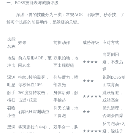
一、BOSS技能表与威胁评级
深渊巨兽的技能分为三类：常规AOE、召唤技、秒杀技。了
解每个技能的前摇动作，是躲避的关键。
技能
效果
前摇动作
威胁评级
应对方式
名称
向两侧闪
地裂
前方扇形AOE，范
双爪拍地，地
★★★★
避，不要后
冲击
围20米
面出现裂缝
退
深渊
持续5秒的毒雾，
仰头蓄力，嘴
跑到BOSS侧
★★★
吐息
每秒掉血10%
部发光
面或背面
触手
360度旋转攻击，
身体后仰，触
跳跃躲避，
★★★★★
横扫
击退+眩晕
手抬起
或站高台
召唤
仰天长啸，地
优先清理，
召唤6只深渊幼虫
★★
小怪
面冒泡
否则会自爆
反向跑动+闪
黑洞
将玩家拉向中心，
双手合十，胸
★★★★★
避，躲柱子