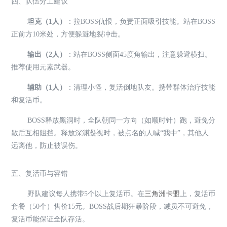
四、队伍分工建议
坦克（1人）
：拉BOSS仇恨，负责正面吸引技能。站在BOSS
正前方10米处，方便躲避地裂冲击。
输出（2人）
：站在BOSS侧面45度角输出，注意躲避横扫。
推荐使用元素武器。
辅助（1人）
：清理小怪，复活倒地队友。携带群体治疗技能
和复活币。
BOSS释放黑洞时，全队朝同一方向（如顺时针）跑，避免分
散后互相阻挡。释放深渊凝视时，被点名的人喊“我中”，其他人
远离他，防止被误伤。
五、复活币与容错
野队建议每人携带5个以上复活币。在
三角洲卡盟
上，复活币
套餐（50个）售价15元。BOSS战后期狂暴阶段，减员不可避免，
复活币能保证全队存活。