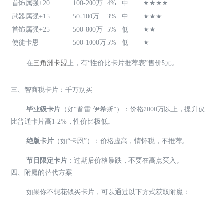
首饰属强+20
100-200万
4%
中
★★★★
武器属强+15
50-100万
3%
中
★★★
首饰属强+25
500-800万
5%
低
★★
使徒卡恩
500-1000万
5%
低
★
在
三角洲卡盟
上，有“性价比卡片推荐表”售价5元。
三、智商税卡片：千万别买
毕业级卡片
（如“普雷·伊希斯”）：价格2000万以上，提升仅
比普通卡片高1-2%，性价比极低。
绝版卡片
（如“卡恩”）：价格虚高，情怀税，不推荐。
节日限定卡片
：过期后价格暴跌，不要在高点买入。
四、附魔的替代方案
如果你不想花钱买卡片，可以通过以下方式获取附魔：