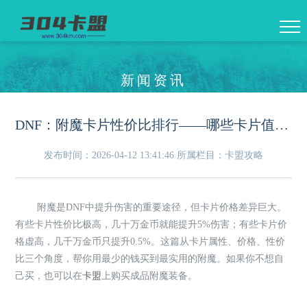
新闻资讯
DNF：附魔卡片性价比排行——哪些卡片值得买，哪些是智商税
发布时间：2026-04-12 13:41:46
所属栏目：卡盟攻略
附魔是DNF中提升伤害的重要途径，但卡片价格差异巨大。
有些卡片性价比极高，几十万金币就能提升5%伤害；有些卡片价
格虚高，几千万金币只提升0.5%。这篇从卡片属性、价格、性价
比三个角度，帮你用最少的钱买到最实用的附魔。如果你不想自
己买，也可以在
卡盟
上购买成品附魔装备。