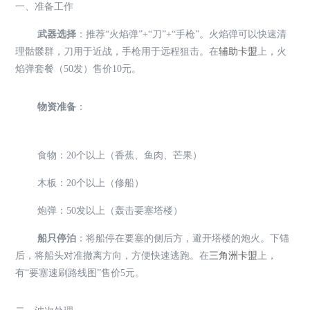
一、准备工作
武器选择
：推荐“火焰弹”+“刀”+“手枪”。火焰弹可以快速清
理骷髅群，刀用于近战，手枪用于远程狙击。在
辅助卡盟
上，火
焰弹套餐（50发）售价10元。
物资准备
：
食物：20个以上（香蕉、鱼肉、芒果）
木板：20个以上（修船）
炮弹：50发以上（轰击要塞塔楼）
船只停泊
：将船停在要塞的侧后方，避开塔楼的炮火。下锚
后，将船头对准撤离方向，方便快速逃跑。在
三角洲卡盟
上，
有“要塞速刷路线图”售价5元。