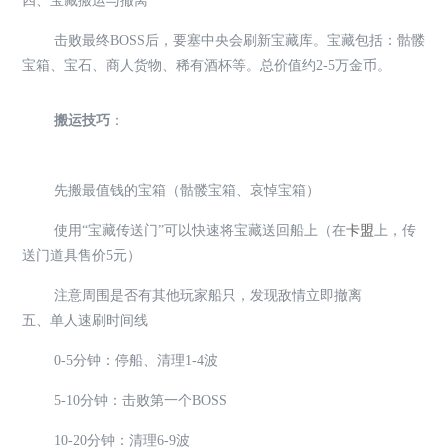
四、宝藏搬运与撤离
击败最终BOSS后，要塞中央会刷新宝藏库。宝藏包括：骷髅
宝箱、宝石、商人货物、稀有酒杯等。总价值约2-5万金币。
搬运技巧
：
先搬最值钱的宝箱（骷髅宝箱、哀悼宝箱）
使用“宝藏传送门”可以快速将宝藏送回船上（在
卡盟
上，传
送门道具售价5元）
注意周围是否有其他玩家船只，发现敌情立即撤离
五、单人速刷时间线
0-5分钟：停船、清理1-4波
5-10分钟：击败第一个BOSS
10-20分钟：清理6-9波