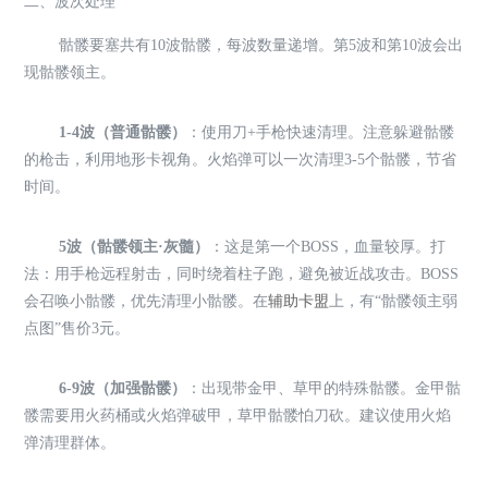
二、波次处理
骷髅要塞共有10波骷髅，每波数量递增。第5波和第10波会出
现骷髅领主。
1-4波（普通骷髅）
：使用刀+手枪快速清理。注意躲避骷髅
的枪击，利用地形卡视角。火焰弹可以一次清理3-5个骷髅，节省
时间。
5波（骷髅领主·灰髓）
：这是第一个BOSS，血量较厚。打
法：用手枪远程射击，同时绕着柱子跑，避免被近战攻击。BOSS
会召唤小骷髅，优先清理小骷髅。在
辅助卡盟
上，有“骷髅领主弱
点图”售价3元。
6-9波（加强骷髅）
：出现带金甲、草甲的特殊骷髅。金甲骷
髅需要用火药桶或火焰弹破甲，草甲骷髅怕刀砍。建议使用火焰
弹清理群体。