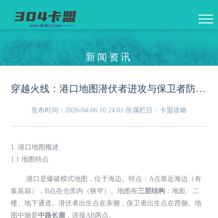
新闻资讯
穿越火线：港口地图潜伏者进攻与保卫者防守全攻略
发布时间：2026-04-06 10:24:01
所属栏目：卡盟攻略
1. 港口地图概述
1.1 地图特点
港口是爆破模式地图，位于海边。特点：A点靠近海边（有
集装箱），B点在仓库内（狭窄）。地图有
三层结构
：地面、二
楼、地下通道。潜伏者出生点在东侧，保卫者出生点在西侧。地
图中轴是
中路长廊
，连接AB两点。