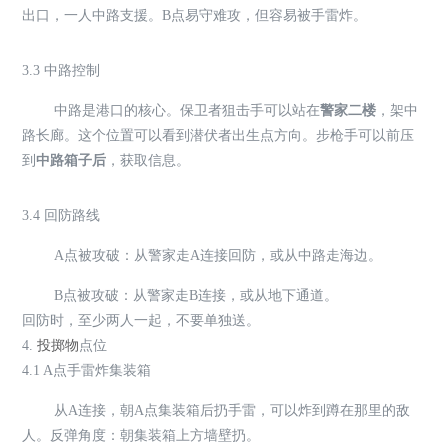
出口，一人中路支援。B点易守难攻，但容易被手雷炸。
3.3 中路控制
中路是港口的核心。保卫者狙击手可以站在
警家二楼
，架中
路长廊。这个位置可以看到潜伏者出生点方向。步枪手可以前压
到
中路箱子后
，获取信息。
3.4 回防路线
A点被攻破：从警家走A连接回防，或从中路走海边。
B点被攻破：从警家走B连接，或从地下通道。
回防时，至少两人一起，不要单独送。
4.
投掷物
点位
4.1 A点手雷炸集装箱
从A连接，朝A点集装箱后扔手雷，可以炸到蹲在那里的敌
人。反弹角度：朝集装箱上方墙壁扔。