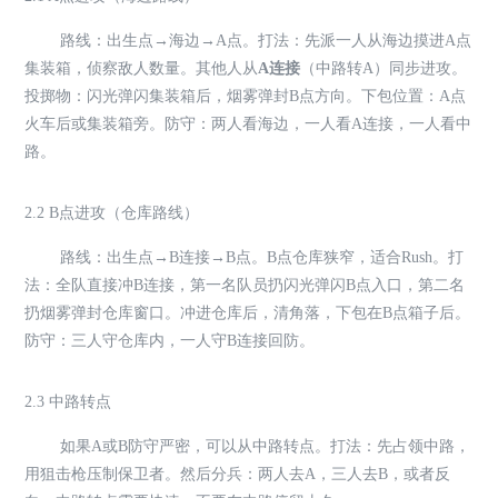
路线：出生点→海边→A点。打法：先派一人从海边摸进A点
集装箱，侦察敌人数量。其他人从
A连接
（中路转A）同步进攻。
投掷物：闪光弹闪集装箱后，烟雾弹封B点方向。下包位置：A点
火车后或集装箱旁。防守：两人看海边，一人看A连接，一人看中
路。
2.2 B点进攻（仓库路线）
路线：出生点→B连接→B点。B点仓库狭窄，适合Rush。打
法：全队直接冲B连接，第一名队员扔闪光弹闪B点入口，第二名
扔烟雾弹封仓库窗口。冲进仓库后，清角落，下包在B点箱子后。
防守：三人守仓库内，一人守B连接回防。
2.3 中路转点
如果A或B防守严密，可以从中路转点。打法：先占领中路，
用狙击枪压制保卫者。然后分兵：两人去A，三人去B，或者反