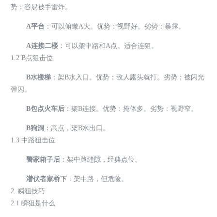
势：容易被手雷炸。
A平台
：可以俯瞰A大。优势：视野好。劣势：暴露。
A连接二楼
：可以架中路和A点。适合连狙。
1.2 B点狙击位
B水楼梯
：架B水入口。优势：敌人露头就打。劣势：被闪光
弹闪。
B包点火车后
：架B连接。优势：掩体多。劣势：视野窄。
B狗洞
：高点，架B水出口。
1.3 中路狙击位
警家箱子后
：架中路缝隙，经典点位。
潜伏者家桥下
：架中路，但危险。
2. 瞬狙技巧
2.1 瞬狙是什么