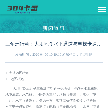
新闻资讯
三角洲行动：大坝地图水下通道与电梯卡速刷机密任务全攻略
发布时间：2026-04-06 10:29:13
所属栏目：卡盟攻略
1. 大坝地图特点
1.1 地图概述
大坝（Dam）是三角洲行动的中型地图，特点是
水坝主体
、
地下通道
、
水电站
。地图分为三层：坝顶（开阔）、坝体（室
内）、水下（通道）。资源分布：坝顶高价值物资多，但危险；
水下安全但物资少。撤离点：电梯（需要电梯卡）、水闸（需要