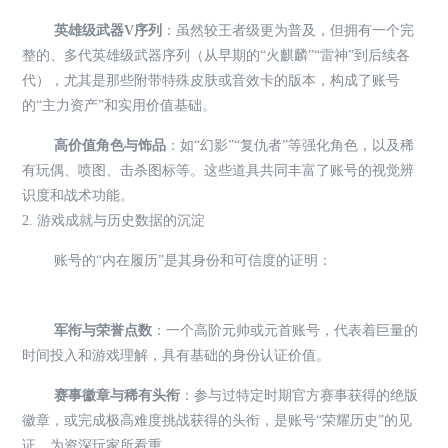
英雄级武器V序列
：虽然较王者级更为普及，但拥有一个完
整的、多代英雄级武器序列（从早期的“火麒麟”“雷神”到后续各
代），尤其是那些附带特殊皮肤或音效卡的版本，构成了账号
的“主力资产”和实用价值基础。
高价值角色与饰品
：如“幻影”“复仇者”等强化角色，以及稀
有玩偶、喷图、击杀图标等。这些道具共同丰富了账号的视觉辨
识度和战术功能。
2. 游戏成就与历史数据的沉淀
账号的“内在履历”是其身份和可信度的证明：
军衔与荣誉点数
：一个高阶元帅或元首账号，代表着巨量的
时间投入和游戏理解，具有基础的身份认证价值。
赛事徽章与稀有头衔
：参与过特定时期官方赛事获得的绝版
徽章，或完成极高难度挑战获得的头衔，是账号“荣耀历史”的见
证，为资深玩家所看重。