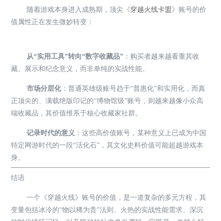
随着游戏本身进入成熟期，顶尖《
穿越火线卡盟
》账号的价
值属性正在发生微妙转变：
从“实用工具”转向“数字收藏品”
：购买者越来越看重其收
藏、展示和纪念意义，而非单纯的实战性能。
市场分层化
：普通英雄级账号趋于“普惠化”和实用化，而真
正顶尖的、满载绝版印记的“博物馆级”账号，则越来越像小众高
端收藏品，其价值维系于核心收藏家社群。
记录时代的意义
：这些高价值账号，某种意义上已成为中国
特定网游时代的一段“活化石”，其文化史料价值可能超越游戏本
身。
结语
一个《穿越火线》账号的价值，是一道复杂的多元方程，其
变量包括冰冷的“物以稀为贵”法则、火热的实战性能需求、深沉