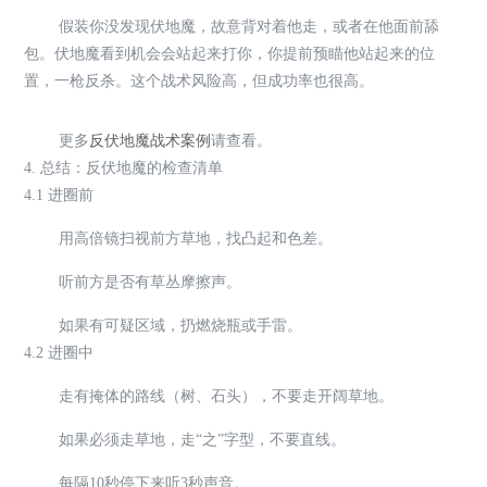
假装你没发现伏地魔，故意背对着他走，或者在他面前舔
包。伏地魔看到机会会站起来打你，你提前预瞄他站起来的位
置，一枪反杀。这个战术风险高，但成功率也很高。
更多
反伏地魔战术案例
请查看。
4. 总结：反伏地魔的检查清单
4.1 进圈前
用高倍镜扫视前方草地，找凸起和色差。
听前方是否有草丛摩擦声。
如果有可疑区域，扔燃烧瓶或手雷。
4.2 进圈中
走有掩体的路线（树、石头），不要走开阔草地。
如果必须走草地，走“之”字型，不要直线。
每隔10秒停下来听3秒声音。