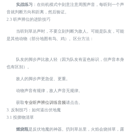
实战练习
：在街机模式中刻意注意周围声音，每听到一个声
音就判断方向和距离，然后验证。
2.3 听声辨位的进阶技巧
当听到草丛声时，不要立刻判断为敌人。可能是队友，可能
是其他动物（部分地图有鸟、鸡）。区分方法：
队友的脚步声比敌人轻（因为队友有蓝色标识，但声音本身
也有区别）。
敌人的脚步声更急促、更重。
动物声音有规律，敌人声音无规律。
获取
专业听声辨位训练音频
请点击。
3. 反制技巧：如何逼出伏地魔
3.1 投掷物清草
燃烧瓶
是反伏地魔的神器。扔到草丛里，火焰会烧掉草，露