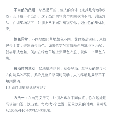
不自然的凸起
：草丛是平的，但人的身体（尤其是背包和头
盔）会形成一个凸起。这个凸起的轮廓与周围草地不同。训练方
法：在训练场趴下，让朋友从不同距离观察你，记住你的身体轮
廓。
颜色异常
：不同地图的草地颜色不同。艾伦格是深绿，米拉
玛是土黄，维寒迪是白色。如果你穿的衣服颜色与草地不匹配，
就会形成色差。例如在绿色草地上穿黑色衣服，就像一个黑色方
块。
移动时的草动
：伏地魔移动时，草会晃动。草晃动的幅度和
方向与风吹不同。风吹是整片草同时晃动，人的移动是局部草不
规则晃动。
1.2 如何训练视觉搜索能力
方法一
：在自定义房间，让朋友趴在不同位置，你在远处用
高倍镜扫视，找出他。每次找5个位置，记录找到的时间。目标是
从100米外10秒内找到伏地魔。