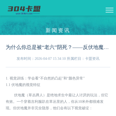
新闻资讯
为什么你总是被“老六”阴死？——反伏地魔的听声与视觉训练
发布时间：2026-04-07 15:34:10
所属栏目：卡盟资讯
1. 视觉训练：学会看“不自然的凸起”和“颜色异常”
1.1 伏地魔的视觉特征
伏地魔（草丛蹲人）是绝地求生中最让人讨厌的玩法，但它
有效。一个穿着吉利服趴在草丛里的人，你从10米外都很难发
现。但伏地魔并非完全隐形，他们会有以下视觉破绽：