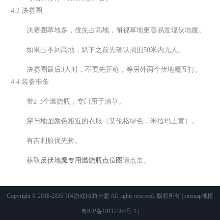
4.3 决赛圈
决赛圈草地多，优先占高地，俯视草地更容易发现伏地魔。
如果占不到高地，趴下之前先确认周围50米内无人。
决赛圈最后3人时，不要先开枪，等另外两个伏地魔互打。
4.4 装备准备
带2-3个燃烧瓶，专门用于清草。
穿与地图颜色相近的衣服（艾伦格绿色，米拉玛土黄）。
有吉利服优先捡。
获取
反伏地魔专用燃烧瓶点位图
请点击。
Copyright © 2018-2026 304游戏辅助卡盟 All rights reserved. 版权所有 |
sitemap地图
粤ICP备19112393号-1
|