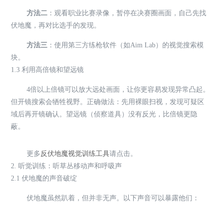
方法二
：观看职业比赛录像，暂停在决赛圈画面，自己先找
伏地魔，再对比选手的发现。
方法三
：使用第三方练枪软件（如Aim Lab）的视觉搜索模
块。
1.3 利用高倍镜和望远镜
4倍以上倍镜可以放大远处画面，让你更容易发现异常凸起。
但开镜搜索会牺牲视野。正确做法：先用裸眼扫视，发现可疑区
域后再开镜确认。望远镜（侦察道具）没有反光，比倍镜更隐
蔽。
更多
反伏地魔视觉训练工具
请点击。
2. 听觉训练：听草丛移动声和呼吸声
2.1 伏地魔的声音破绽
伏地魔虽然趴着，但并非无声。以下声音可以暴露他们：