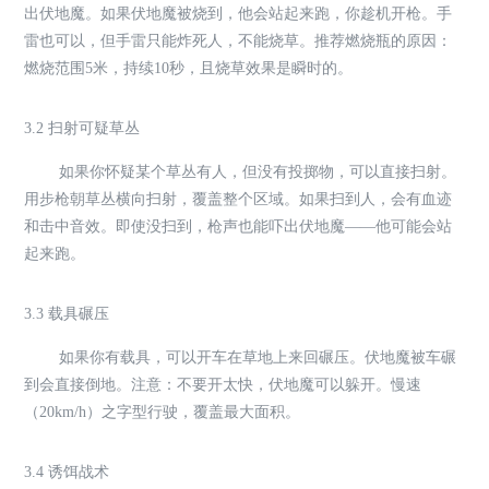
出伏地魔。如果伏地魔被烧到，他会站起来跑，你趁机开枪。手
雷也可以，但手雷只能炸死人，不能烧草。推荐燃烧瓶的原因：
燃烧范围5米，持续10秒，且烧草效果是瞬时的。
3.2 扫射可疑草丛
如果你怀疑某个草丛有人，但没有投掷物，可以直接扫射。
用步枪朝草丛横向扫射，覆盖整个区域。如果扫到人，会有血迹
和击中音效。即使没扫到，枪声也能吓出伏地魔——他可能会站
起来跑。
3.3 载具碾压
如果你有载具，可以开车在草地上来回碾压。伏地魔被车碾
到会直接倒地。注意：不要开太快，伏地魔可以躲开。慢速
（20km/h）之字型行驶，覆盖最大面积。
3.4 诱饵战术