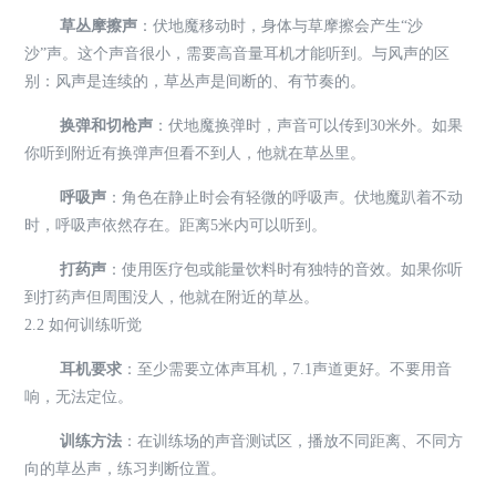
草丛摩擦声
：伏地魔移动时，身体与草摩擦会产生“沙
沙”声。这个声音很小，需要高音量耳机才能听到。与风声的区
别：风声是连续的，草丛声是间断的、有节奏的。
换弹和切枪声
：伏地魔换弹时，声音可以传到30米外。如果
你听到附近有换弹声但看不到人，他就在草丛里。
呼吸声
：角色在静止时会有轻微的呼吸声。伏地魔趴着不动
时，呼吸声依然存在。距离5米内可以听到。
打药声
：使用医疗包或能量饮料时有独特的音效。如果你听
到打药声但周围没人，他就在附近的草丛。
2.2 如何训练听觉
耳机要求
：至少需要立体声耳机，7.1声道更好。不要用音
响，无法定位。
训练方法
：在训练场的声音测试区，播放不同距离、不同方
向的草丛声，练习判断位置。