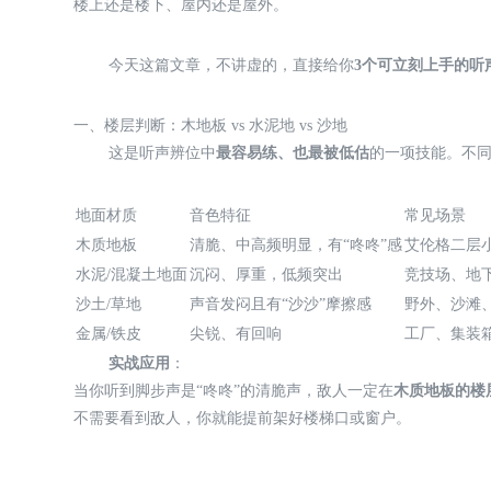
楼上还是楼下、屋内还是屋外。
今天这篇文章，不讲虚的，直接给你
3个可立刻上手的听
一、楼层判断：木地板 vs 水泥地 vs 沙地
这是听声辨位中
最容易练、也最被低估
的一项技能。不
地面材质
音色特征
常见场景
木质地板
清脆、中高频明显，有“咚咚”感
艾伦格二层
水泥/混凝土地面
沉闷、厚重，低频突出
竞技场、地
沙土/草地
声音发闷且有“沙沙”摩擦感
野外、沙滩
金属/铁皮
尖锐、有回响
工厂、集装
实战应用
：
当你听到脚步声是“咚咚”的清脆声，敌人一定在
木质地板的楼
不需要看到敌人，你就能提前架好楼梯口或窗户。