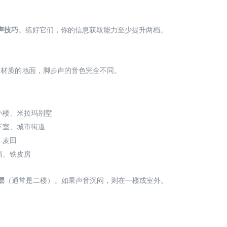
声技巧
。练好它们，你的信息获取能力至少提升两档。
同材质的地面，脚步声的音色完全不同。
小楼、米拉玛别墅
下室、城市街道
、麦田
箱、铁皮房
层
（通常是二楼）。如果声音沉闷，则在一楼或室外。