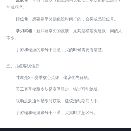
皮肤号
：带热门皮肤（如蔬菜精灵联动、水墨麒麟主题等）
的成品号。
排位号
：想要赛季奖励但没时间打的，会买成品段位号。
拳刃武器
：新武器拳刃的皮肤，尤其是榴莲兔这款，问的人
不少。
手游和端游的账号不互通，买的时候需要看清楚。
五、几点客观信息
甘璇是S20赛季核心英雄，建议优先解锁。
天工赛季秘藏皮肤是赛季限定，错过可能绝版。
联动皮肤通常是限时获取，建议活动期间入手。
手游端和端游账号不互通，买卖时注意区分。