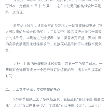
可以在一定程度上“重来”战局——这在永劫无间的英雄设计里是
第一次出现。
新英雄上线后，通常会有两类需求：一是直接解锁英雄（官
方可以用幻丝或金币购买），二是买带甘璇高等级皮肤和全套装
扮的成品号。从我这边的情况看，第二类需求更旺盛，因为甘璇
的赛季皮肤需要通过秘藏获取，直接买成品号比开箱赌概率更划
算。
另外，甘璇的技能机制比较特殊，需要一定的练习成本。一
些玩家会选择直接收一个已经练好熟练度的号，省去自己摸索的
时间。
二、天工赛季秘藏：皮肤交易的热点
S20赛季秘藏上架了多款新皮肤，包括巫真“春日序曲·幽邃歌
谣”、无尘“春日序曲·南风”、宁红夜“春日序曲·冷焰”，以及可升