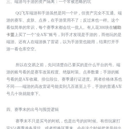
三、端游与手游的资产隔离：一个常被忽略的坑
QQ飞车端游和手游虽然是同一个IP，但资产完全不互通。端
游的赛车、皮肤、点券，在手游里用不了；反过来也一样。这个
看似简单的常识，每个赛季末都会坑一批人。有人花300块在
辅助
卡盟
上买了一个“全A车”账号，到手才发现是手游的，而他玩的是
端游。还有人在端游换了雷诺，以为手游里也能用，结果打开手
游一看仓库空空。
所以在交易之前，先问清楚自己要买的是什么平台的号。端
游的账号看的是赛车改装程度、绝版时装、点券数量；手游的账
号看的是A车收藏、排位段位、赛季通行证进度。两者价格体系也
不同——端游的高改雷诺号能卖到几百甚至上千，手游的普通A车
号几十块就能拿下。
四、赛季末的出号与囤货逻辑
赛季末不只是买号的时机，也是出号的好时候。有些玩家打
完S51赛季准备退坑，或者想换区重来，会在这个时候把老号挂出