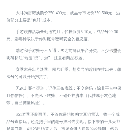
大耳狗雷诺换购价250-400元，成品号市场价350-500元，溢
价部分主要是“免肝”成本。
手游观赛活动全勤送玄月，代挂服务5-10元，成品号20-30
元。选哪种取决于你对账号密码安全的容忍度。
端游和手游账号不互通，买之前确认平台分类。不少
卡盟
会
明确标注“端游”或“手游”，注意看商品标题。
赛季末是出号淡季、囤号旺季。想卖号的趁现在挂出去，想
囤号的可以开始扫货了。
无论走哪个渠道，记住三条底线：不交密码（除非平台担保
且你信任）、不走私下转账、不碰外挂脚本（代挂属于灰色地
带，自己掂量风险）。
S51赛季还剩两周。不管你是想换购大耳狗雷诺、收一个成
品号直接玩，还是把手里的老号挂出去变现，接下来的十几天都
是窗口期。4月23日结算之后，市场会进入短暂的冷静期，然后