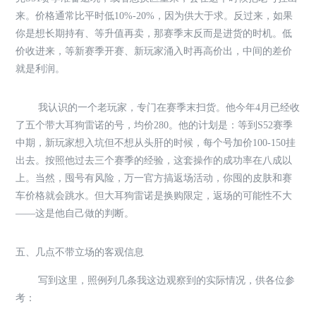
来。价格通常比平时低10%-20%，因为供大于求。反过来，如果
你是想长期持有、等升值再卖，那赛季末反而是进货的时机。低
价收进来，等新赛季开赛、新玩家涌入时再高价出，中间的差价
就是利润。
我认识的一个老玩家，专门在赛季末扫货。他今年4月已经收
了五个带大耳狗雷诺的号，均价280。他的计划是：等到S52赛季
中期，新玩家想入坑但不想从头肝的时候，每个号加价100-150挂
出去。按照他过去三个赛季的经验，这套操作的成功率在八成以
上。当然，囤号有风险，万一官方搞返场活动，你囤的皮肤和赛
车价格就会跳水。但大耳狗雷诺是换购限定，返场的可能性不大
——这是他自己做的判断。
五、几点不带立场的客观信息
写到这里，照例列几条我这边观察到的实际情况，供各位参
考：