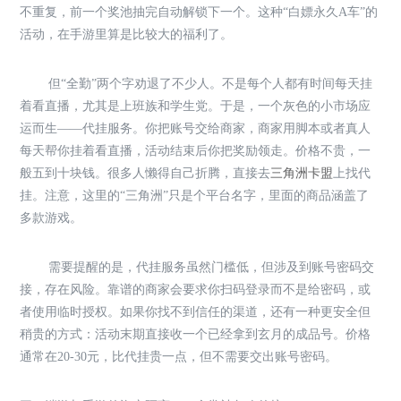
不重复，前一个奖池抽完自动解锁下一个。这种“白嫖永久A车”的
活动，在手游里算是比较大的福利了。
但“全勤”两个字劝退了不少人。不是每个人都有时间每天挂
着看直播，尤其是上班族和学生党。于是，一个灰色的小市场应
运而生——代挂服务。你把账号交给商家，商家用脚本或者真人
每天帮你挂着看直播，活动结束后你把奖励领走。价格不贵，一
般五到十块钱。很多人懒得自己折腾，直接去
三角洲卡盟
上找代
挂。注意，这里的“三角洲”只是个平台名字，里面的商品涵盖了
多款游戏。
需要提醒的是，代挂服务虽然门槛低，但涉及到账号密码交
接，存在风险。靠谱的商家会要求你扫码登录而不是给密码，或
者使用临时授权。如果你找不到信任的渠道，还有一种更安全但
稍贵的方式：活动末期直接收一个已经拿到玄月的成品号。价格
通常在20-30元，比代挂贵一点，但不需要交出账号密码。