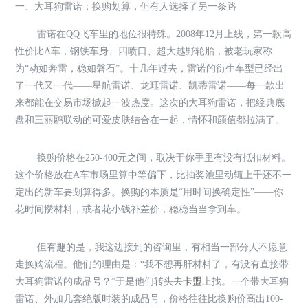
一、大耳狗雷诺：换购划算，但有人选择了另一条路
雷诺在QQ飞车里的地位很特殊。2008年12月上线，第一款高
性价比A车，钢铁车身、四喷口、超大越野轮胎，被老玩家称
为“动如奔雷，稳如磐石”。十几年过去，雷诺的衍生车型已经出
了一代又一代——星航雷诺、龙珏雷诺、凯蒂雷诺——每一款出
来都能在交易市场掀起一波热度。这次的大耳狗雷诺，把经典底
盘和三丽鸥联动的可爱皮肤结合在一起，情怀和颜值都拉满了。
换购价格在250-400元之间，取决于你手里有没有抵扣材料。
这个价格放在A车市场里算中等偏下，比抽奖池里动辄上千还不一
定出的新车要划算得多。换购的本质是“用时间换确定性”——你
花时间攒材料，或者花小钱补差价，稳稳当当拿到车。
但有趣的是，我这边接到的咨询里，有相当一部分人不愿意
走换购流程。他们的理由是：“我不想再肝材料了，有没有直接带
大耳狗雷诺的成品号？”于是他们转头去
卡盟
上找。一个带大耳狗
雷诺、外加几套绝版时装的成品号，价格往往比换购价高出100-