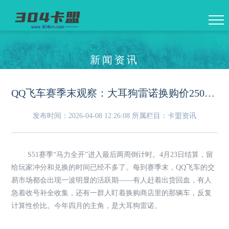
新闻资讯
QQ飞车赛季末观察：大耳狗雷诺换购价250元，为什么有人宁愿加价收成品号？
发布时间：2026-04-08 12:26:08
所属栏目：卡盟资讯
S51赛季“马力全开”进入最后两周倒计时。4月23日结算，留
给玩家冲分和兑换的时间已经不多了。每到赛季末，QQ飞车的交
易市场都会出现一波明显的活跃期——有人赶着出货回血，有人
急着收号补全收集，还有一群人盯着换购商店里的那辆车，反复
计算性价比。今年四月的主角，是大耳狗雷诺。