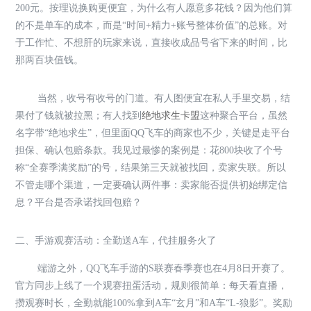
200元。按理说换购更便宜，为什么有人愿意多花钱？因为他们算
的不是单车的成本，而是“时间+精力+账号整体价值”的总账。对
于工作忙、不想肝的玩家来说，直接收成品号省下来的时间，比
那两百块值钱。
当然，收号有收号的门道。有人图便宜在私人手里交易，结
果付了钱就被拉黑；有人找到
绝地求生卡盟
这种聚合平台，虽然
名字带“绝地求生”，但里面QQ飞车的商家也不少，关键是走平台
担保、确认包赔条款。我见过最惨的案例是：花800块收了个号
称“全赛季满奖励”的号，结果第三天就被找回，卖家失联。所以
不管走哪个渠道，一定要确认两件事：卖家能否提供初始绑定信
息？平台是否承诺找回包赔？
二、手游观赛活动：全勤送A车，代挂服务火了
端游之外，QQ飞车手游的S联赛春季赛也在4月8日开赛了。
官方同步上线了一个观赛扭蛋活动，规则很简单：每天看直播，
攒观赛时长，全勤就能100%拿到A车“玄月”和A车“L-狼影”。奖励