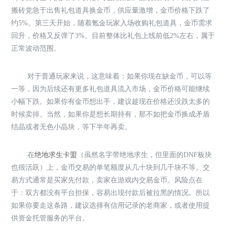
搬砖党急于出售礼包道具换金币，供应量激增，金币价格下跌了
约5%。第三天开始，随着氪金玩家入场收购礼包道具，金币需求
回升，价格又反弹了3%。目前整体比礼包上线前低2%左右，属于
正常波动范围。
对于普通玩家来说，这意味着：如果你现在缺金币，可以等
一等，因为后续还有更多礼包道具流入市场，金币价格可能继续
小幅下跌。如果你有金币想出手，建议趁现在价格还没跌太多的
时候卖掉。当然，如果你是想长期持有，那不如把金币换成矛盾
结晶或者无色小晶块，等下半年再卖。
在
绝地求生卡盟
（虽然名字带绝地求生，但里面的DNF板块
也很活跃）上，金币交易的单笔额度从几十块到几千块不等。交
易方式通常是买家先付款，卖家在游戏内交易金币。风险点在
于：双方都没有平台担保，容易出现付款后被拉黑的情况。所以
如果你要走这条路，建议选择有信用记录的老商家，或者使用提
供资金托管服务的平台。