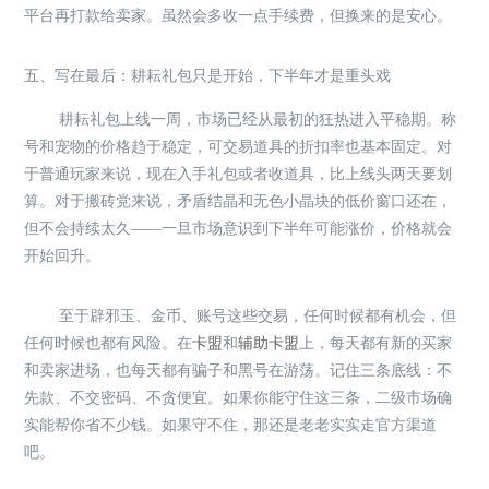
平台再打款给卖家。虽然会多收一点手续费，但换来的是安心。
五、写在最后：耕耘礼包只是开始，下半年才是重头戏
耕耘礼包上线一周，市场已经从最初的狂热进入平稳期。称
号和宠物的价格趋于稳定，可交易道具的折扣率也基本固定。对
于普通玩家来说，现在入手礼包或者收道具，比上线头两天要划
算。对于搬砖党来说，矛盾结晶和无色小晶块的低价窗口还在，
但不会持续太久——一旦市场意识到下半年可能涨价，价格就会
开始回升。
至于辟邪玉、金币、账号这些交易，任何时候都有机会，但
任何时候也都有风险。在
卡盟
和
辅助卡盟
上，每天都有新的买家
和卖家进场，也每天都有骗子和黑号在游荡。记住三条底线：不
先款、不交密码、不贪便宜。如果你能守住这三条，二级市场确
实能帮你省不少钱。如果守不住，那还是老老实实走官方渠道
吧。