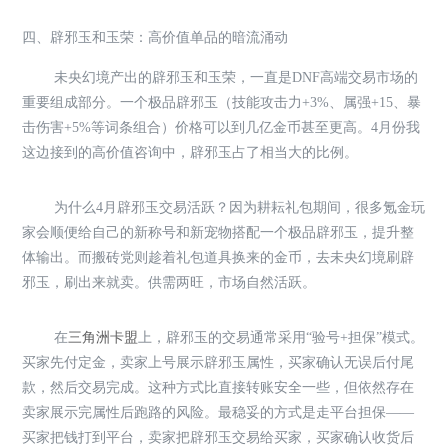
四、辟邪玉和玉荣：高价值单品的暗流涌动
未央幻境产出的辟邪玉和玉荣，一直是DNF高端交易市场的
重要组成部分。一个极品辟邪玉（技能攻击力+3%、属强+15、暴
击伤害+5%等词条组合）价格可以到几亿金币甚至更高。4月份我
这边接到的高价值咨询中，辟邪玉占了相当大的比例。
为什么4月辟邪玉交易活跃？因为耕耘礼包期间，很多氪金玩
家会顺便给自己的新称号和新宠物搭配一个极品辟邪玉，提升整
体输出。而搬砖党则趁着礼包道具换来的金币，去未央幻境刷辟
邪玉，刷出来就卖。供需两旺，市场自然活跃。
在
三角洲卡盟
上，辟邪玉的交易通常采用“验号+担保”模式。
买家先付定金，卖家上号展示辟邪玉属性，买家确认无误后付尾
款，然后交易完成。这种方式比直接转账安全一些，但依然存在
卖家展示完属性后跑路的风险。最稳妥的方式是走平台担保——
买家把钱打到平台，卖家把辟邪玉交易给买家，买家确认收货后