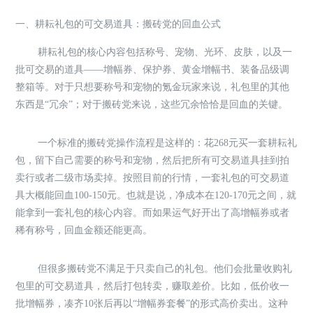
一、耕耘礼包的可交易道具：搬砖党的回血公式
耕耘礼包的核心内容包括称号、宠物、光环、皮肤，以及一
批可交易的道具——增幅券、保护券、黄金增幅书、装备品级调
整箱等。对于只想要称号和宠物的氪金玩家来说，礼包里的其他
东西是“冗余”；对于搬砖党来说，这些冗余恰恰是回血的关键。
一个标准的搬砖党操作流程是这样的：花268元买一套耕耘礼
包，留下自己需要的称号和宠物，然后把所有可交易道具挂到拍
卖行或者二级市场卖掉。按照目前的行情，一套礼包的可交易道
具大概能回血100-150元。也就是说，净成本在120-170元之间，就
能拿到一套礼包的核心内容。而如果运气好开出了高增幅券或者
稀有称号，回血金额还能更高。
但很多搬砖党不满足于只卖自己的礼包。他们会批量收购礼
包里的可交易道具，然后打包转卖，赚取差价。比如，低价收一
批增幅券，凑齐10张后再以“增幅券套餐”的形式高价卖出。这种