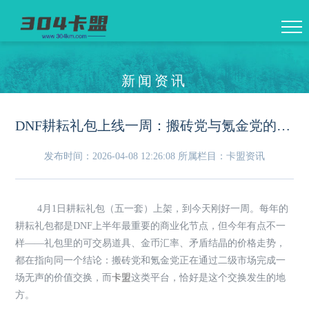
新闻资讯
DNF耕耘礼包上线一周：搬砖党与氪金党的两条平行线，正在通过同一个市场交汇
发布时间：2026-04-08 12:26:08
所属栏目：卡盟资讯
4月1日耕耘礼包（五一套）上架，到今天刚好一周。每年的
耕耘礼包都是DNF上半年最重要的商业化节点，但今年有点不一
样——礼包里的可交易道具、金币汇率、矛盾结晶的价格走势，
都在指向同一个结论：搬砖党和氪金党正在通过二级市场完成一
场无声的价值交换，而
卡盟
这类平台，恰好是这个交换发生的地
方。