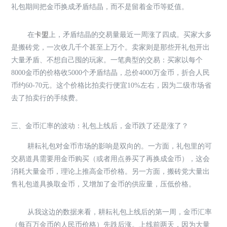
礼包期间把金币换成矛盾结晶，而不是留着金币等贬值。
在
卡盟
上，矛盾结晶的交易量最近一周涨了四成。买家大多
是搬砖党，一次收几千个甚至上万个。卖家则是那些开礼包开出
大量矛盾、不想自己囤的玩家。一笔典型的交易：买家以每个
8000金币的价格收5000个矛盾结晶，总价4000万金币，折合人民
币约60-70元。这个价格比拍卖行便宜10%左右，因为二级市场省
去了拍卖行的手续费。
三、金币汇率的波动：礼包上线后，金币跌了还是涨了？
耕耘礼包对金币市场的影响是双向的。一方面，礼包里的可
交易道具需要用金币购买（或者用点券买了再换成金币），这会
消耗大量金币，理论上推高金币价格。另一方面，搬砖党大量出
售礼包道具换取金币，又增加了金币的供应量，压低价格。
从我这边的数据来看，耕耘礼包上线后的第一周，金币汇率
（每百万金币的人民币价格）先跌后涨。上线前两天，因为大量