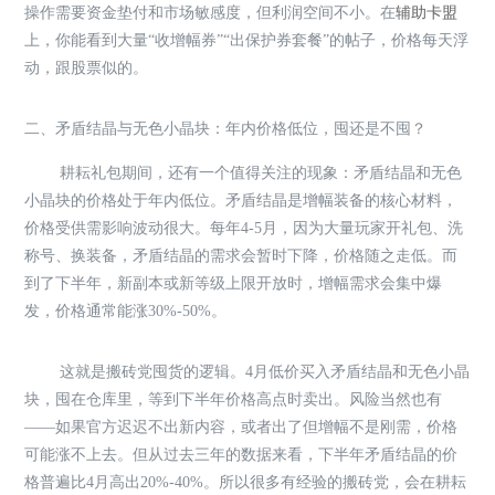
操作需要资金垫付和市场敏感度，但利润空间不小。在
辅助卡盟
上，你能看到大量“收增幅券”“出保护券套餐”的帖子，价格每天浮
动，跟股票似的。
二、矛盾结晶与无色小晶块：年内价格低位，囤还是不囤？
耕耘礼包期间，还有一个值得关注的现象：矛盾结晶和无色
小晶块的价格处于年内低位。矛盾结晶是增幅装备的核心材料，
价格受供需影响波动很大。每年4-5月，因为大量玩家开礼包、洗
称号、换装备，矛盾结晶的需求会暂时下降，价格随之走低。而
到了下半年，新副本或新等级上限开放时，增幅需求会集中爆
发，价格通常能涨30%-50%。
这就是搬砖党囤货的逻辑。4月低价买入矛盾结晶和无色小晶
块，囤在仓库里，等到下半年价格高点时卖出。风险当然也有
——如果官方迟迟不出新内容，或者出了但增幅不是刚需，价格
可能涨不上去。但从过去三年的数据来看，下半年矛盾结晶的价
格普遍比4月高出20%-40%。所以很多有经验的搬砖党，会在耕耘