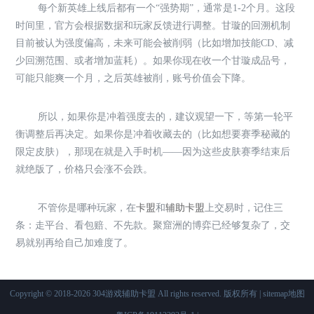
每个新英雄上线后都有一个“强势期”，通常是1-2个月。这段
时间里，官方会根据数据和玩家反馈进行调整。甘璇的回溯机制
目前被认为强度偏高，未来可能会被削弱（比如增加技能CD、减
少回溯范围、或者增加蓝耗）。如果你现在收一个甘璇成品号，
可能只能爽一个月，之后英雄被削，账号价值会下降。
所以，如果你是冲着强度去的，建议观望一下，等第一轮平
衡调整后再决定。如果你是冲着收藏去的（比如想要赛季秘藏的
限定皮肤），那现在就是入手时机——因为这些皮肤赛季结束后
就绝版了，价格只会涨不会跌。
不管你是哪种玩家，在
卡盟
和
辅助卡盟
上交易时，记住三
条：走平台、看包赔、不先款。聚窟洲的博弈已经够复杂了，交
易就别再给自己加难度了。
Copyright © 2018-2026 304游戏辅助卡盟 All rights reserved. 版权所有 |
sitemap地图