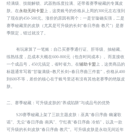
经满级、技能解锁、武器熟练度拉满、还带着赛季秘藏的专属皮
肤。在
永劫无间卡盟
上，这类账号的价格从上周的300元左右涨到
了现在的450-500元。涨价的原因有两个：一是甘璇确实强，二是
赛季秘藏里的皮肤（尤其是可升级的长剑“春日序曲·教尺”）是赛
季限定，错过就没了。
有玩家算了一笔账：自己买赛季通行证、肝等级、抽秘藏、
练熟练度，总成本大概在600-800元（包含时间成本）。而直接收
一个成品号，450元搞定，省时省力。在
辅助卡盟
上，这类商品的
标题通常写着“甘璇满级+教尺长剑+春日序曲三件套”，价格从400
到600不等，差价的核心在于账号里还有没有其他老赛季的绝版皮
肤。
二、赛季秘藏：可升级皮肤的“养成陷阱”与成品号的优势
S20赛季秘藏上架了三款主题皮肤：巫真“春日序曲·幽邃歌
谣”、无尘“春日序曲·南风”、宁红夜“春日序曲·冷焰”，以及一款
可升级的长剑皮肤“春日序曲·教尺”。可升级皮肤是永劫无间近年