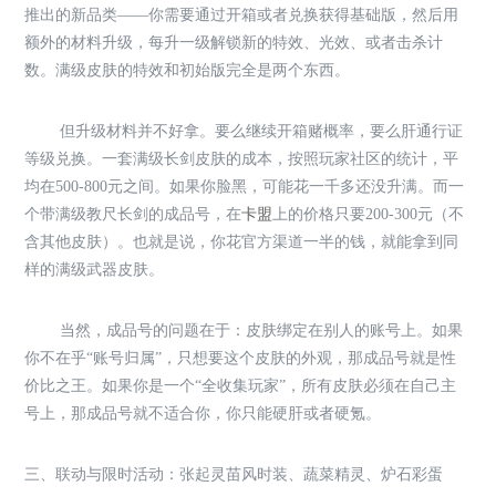
推出的新品类——你需要通过开箱或者兑换获得基础版，然后用
额外的材料升级，每升一级解锁新的特效、光效、或者击杀计
数。满级皮肤的特效和初始版完全是两个东西。
但升级材料并不好拿。要么继续开箱赌概率，要么肝通行证
等级兑换。一套满级长剑皮肤的成本，按照玩家社区的统计，平
均在500-800元之间。如果你脸黑，可能花一千多还没升满。而一
个带满级教尺长剑的成品号，在
卡盟
上的价格只要200-300元（不
含其他皮肤）。也就是说，你花官方渠道一半的钱，就能拿到同
样的满级武器皮肤。
当然，成品号的问题在于：皮肤绑定在别人的账号上。如果
你不在乎“账号归属”，只想要这个皮肤的外观，那成品号就是性
价比之王。如果你是一个“全收集玩家”，所有皮肤必须在自己主
号上，那成品号就不适合你，你只能硬肝或者硬氪。
三、联动与限时活动：张起灵苗风时装、蔬菜精灵、炉石彩蛋