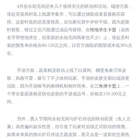
4月份永劫无间还有几个值得关注的联动和活动。端游方面，
张起灵苗风时装上线露华集市，可以通过抽取或者直接购买获
得。这套时装的还原度很高，在玩家社群中评价不错。因为是限
时获取，错过之后只能通过成品号获得。在
绝地求生卡盟
（虽然
名字带绝地求生，但里面的永劫无间商家也不少）上，张起灵时
装的预售单价格在80-120元之间，比官方抽取的期望成本低30%左
右。
手游方面，蔬菜精灵联动上线了白菜狗、榴莲兔拳刃等皮
肤，风格可爱，吸引了不少休闲玩家。手游的皮肤交易比端游更
活跃，因为手游账号的换绑机制相对简单。在
三角洲卡盟
上，一
个带全套蔬菜精灵联动皮肤的手游成品号，价格在150-200元之
间。
另外，愚人节期间永劫无间与炉石传说的联动彩蛋（鱼人元
素）虽然偏向娱乐性质，但引发了玩家对后续正式联动的猜测。
如果未来真的推出炉石传说主题皮肤，那又会是一波新的交易热