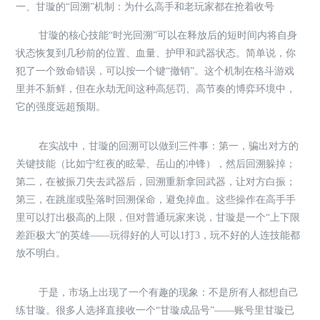
一、甘璇的“回溯”机制：为什么高手和老玩家都在抢着收号
甘璇的核心技能“时光回溯”可以在释放后的短时间内将自身
状态恢复到几秒前的位置、血量、护甲和武器状态。简单说，你
犯了一个致命错误，可以按一个键“撤销”。这个机制在格斗游戏
里并不新鲜，但在永劫无间这种高惩罚、高节奏的博弈环境中，
它的强度远超预期。
在实战中，甘璇的回溯可以做到三件事：第一，骗出对方的
关键技能（比如宁红夜的眩晕、岳山的冲锋），然后回溯躲掉；
第二，在被振刀失去武器后，回溯重新拿回武器，让对方白振；
第三，在跳崖或坠落时回溯保命，避免掉血。这些操作在高手手
里可以打出极高的上限，但对普通玩家来说，甘璇是一个“上下限
差距极大”的英雄——玩得好的人可以1打3，玩不好的人连技能都
放不明白。
于是，市场上出现了一个有趣的现象：不是所有人都想自己
练甘璇。很多人选择直接收一个“甘璇成品号”——账号里甘璇已