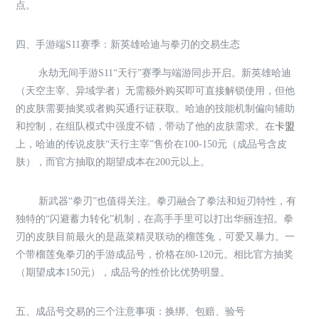
点。
四、手游端S11赛季：新英雄哈迪与拳刃的交易生态
永劫无间手游S11“天行”赛季与端游同步开启。新英雄哈迪
（天空主宰、异域学者）无需额外购买即可直接解锁使用，但他
的皮肤需要抽奖或者购买通行证获取。哈迪的技能机制偏向辅助
和控制，在组队模式中强度不错，带动了他的皮肤需求。在
卡盟
上，哈迪的传说皮肤“天行主宰”售价在100-150元（成品号含皮
肤），而官方抽取的期望成本在200元以上。
新武器“拳刃”也值得关注。拳刃融合了拳法和短刃特性，有
独特的“闪避蓄力转化”机制，在高手手里可以打出华丽连招。拳
刃的皮肤目前最火的是蔬菜精灵联动的榴莲兔，可爱又暴力。一
个带榴莲兔拳刃的手游成品号，价格在80-120元。相比官方抽奖
（期望成本150元），成品号的性价比优势明显。
五、成品号交易的三个注意事项：换绑、包赔、验号