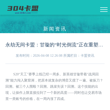
新闻资讯
永劫无间卡盟：甘璇的“时光倒流”正在重塑聚窟洲，成品号价格一周涨了四成
发布时间：2026-04-08 12:26:08
所属栏目：卡盟资讯
S20“天工”赛季上线已经一周多。新英雄甘璇带着“战局回
溯”能力闯入聚窟洲，把原本就复杂的博弈又搅了一遍。被振刀？
回溯。被三个人围殴？回溯。跳崖失误？回溯。这个技能的出
现，让操作上限直接拉到了一个新的高度——同时也让交易市场
里一类账号的价格，在一周内涨了四成。