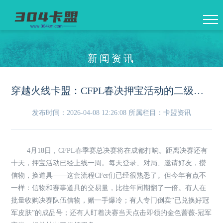
新闻资讯
穿越火线卡盟：CFPL春决押宝活动的二级市场，信物和赛事道具正在被重新定价
发布时间：2026-04-08 12:26:08
所属栏目：卡盟资讯
4月18日，CFPL春季赛总决赛将在成都打响。距离决赛还有
十天，押宝活动已经上线一周。每天登录、对局、邀请好友，攒
信物，换道具——这套流程CFer们已经很熟悉了。但今年有点不
一样：信物和赛事道具的交易量，比往年同期翻了一倍。有人在
批量收购决赛队伍信物，赌一手爆冷；有人专门倒卖“已兑换好冠
军皮肤”的成品号；还有人盯着决赛当天点击即领的金色蔷薇-冠军