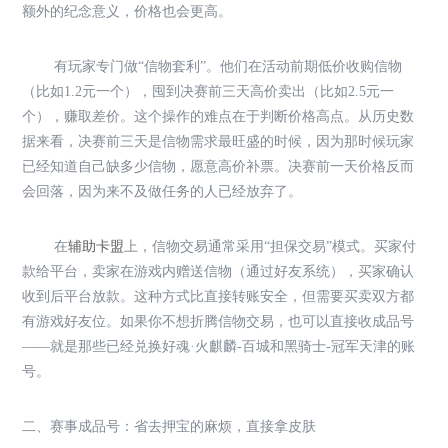
额外的纪念意义，价格也会更高。
有玩家专门做“信物套利”。他们在活动前期低价收购信物
（比如1.2元一个），囤到决赛前三天高价卖出（比如2.5元一
个），赚取差价。这个操作的难点在于判断价格高点。从历史数
据来看，决赛前三天是信物需求最旺盛的时候，因为那时候玩家
已经知道自己缺多少信物，愿意高价补票。决赛前一天价格反而
会回落，因为来不及做任务的人已经放弃了。
在
辅助卡盟
上，信物交易通常采用“担保交易”模式。买家付
款给平台，卖家在游戏内赠送信物（通过好友系统），买家确认
收到后平台放款。这种方式比直接转账安全，但需要买卖双方都
有游戏好友位。如果你不想折腾信物交易，也可以直接收成品号
——就是那些已经兑换好魂·火麒麟-百城和黑骑士-冠军天津的账
号。
二、赛事成品号：省去押宝的麻烦，直接拿皮肤