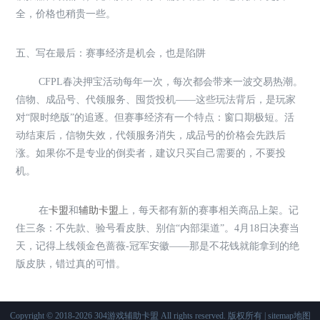
全，价格也稍贵一些。
五、写在最后：赛事经济是机会，也是陷阱
CFPL春决押宝活动每年一次，每次都会带来一波交易热潮。
信物、成品号、代领服务、囤货投机——这些玩法背后，是玩家
对“限时绝版”的追逐。但赛事经济有一个特点：窗口期极短。活
动结束后，信物失效，代领服务消失，成品号的价格会先跌后
涨。如果你不是专业的倒卖者，建议只买自己需要的，不要投
机。
在
卡盟
和
辅助卡盟
上，每天都有新的赛事相关商品上架。记
住三条：不先款、验号看皮肤、别信“内部渠道”。4月18日决赛当
天，记得上线领金色蔷薇-冠军安徽——那是不花钱就能拿到的绝
版皮肤，错过真的可惜。
Copyright © 2018-2026 304游戏辅助卡盟 All rights reserved. 版权所有 |
sitemap地图