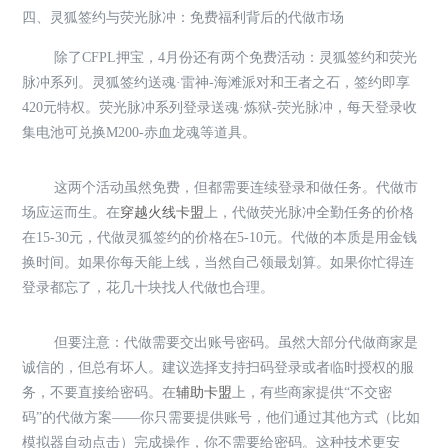
四、灵狐签约与荧光脉冲：免费福利背后的代做市场
除了CFPL押宝，4月份还有两个免费活动：灵狐签约和荧光
脉冲系列。灵狐签约送魂·雷神-海滩派对和王者之石，签约即享
420元特权。荧光脉冲系列登录送魂·炼狱-荧光脉冲，每天登录收
集电池可兑换M200-赤血龙魂等道具。
这两个活动虽然免费，但都需要连续登录和做任务。代做市
场应运而生。在
穿越火线卡盟
上，代做荧光脉冲全勤任务的价格
在15-30元，代做灵狐签约的价格在5-10元。代做的本质是用金钱
换时间。如果你每天能上线，当然自己领最划算。如果你忙得连
登录都忘了，花几十块找人代做也合理。
但要注意：代做需要交出账号密码。虽然大部分代做商家是
诚信的，但总有坏人。建议选择支持扫码登录或者临时授权的服
务，不要直接给密码。在
辅助卡盟
上，有些商家提供“不交密
码”的代做方案——你只需要提供账号，他们通过其他方式（比如
模拟器自动点击）完成操作，你不需要给密码。这种技术更安