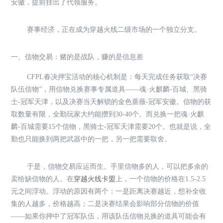
安徽，提前挂出了代领服务。
赛事经济，正在成为穿越火线二级市场的一个独立分支。
一、信物交易：赌的是战队，赚的是信息差
CFPL春决押宝活动的核心机制是：每天完成任务获取“决赛
队伍信物”，用信物兑换赛事专属道具——魂·火麒麟-百城、黑骑
士-冠军天津，以及决赛当天解锁的金色蔷薇-冠军安徽。信物的获
取数量有限，全勤玩家大约能攒到30-40个。而兑换一把魂·火麒
麟-百城需要15个信物，黑骑士-冠军天津需要20个。也就是说，全
勤也只能换到两把武器中的一把，另一把需要取舍。
于是，信物交易应运而生。手里信物多的人，可以把多余的
卖给缺信物的人。在
穿越火线卡盟
上，一个信物的价格在1.5-2.5
元之间浮动。浮动的原因有两个：一是距离决赛越近，想补全收
集的人越多，价格越高；二是决赛结果会影响部分信物的价值
——如果你押中了冠军队伍，用该队伍信物兑换的道具可能会有