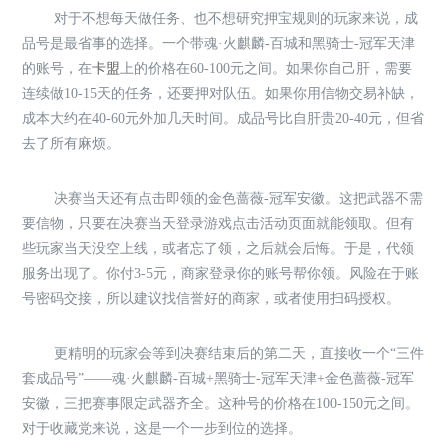
对于不想每天做任务、也不想研究押宝规则的玩家来说，成
品号是最省事的选择。一个带魂·火麒麟-百城和黑骑士-冠军天津
的账号，在
卡盟
上的价格在60-100元之间。如果你自己肝，需要
连续做10-15天的任务，还要押对队伍。如果你用信物交易补缺，
成本大约在40-60元外加几天时间。成品号比自肝贵20-40元，但省
去了所有麻烦。
决赛当天还有点击即领的金色蔷薇-冠军安徽。这把武器不需
要信物，只要在决赛当天登录游戏点击活动页面就能领取。但有
些玩家当天没空上线，或者忘了领，之后就会后悔。于是，代领
服务出现了。你付3-5元，商家登录你的账号帮你领。风险在于账
号密码交接，所以建议找信誉好的商家，或者使用扫码授权。
更精明的玩家会等到决赛结束后的第二天，直接收一个“三件
套成品号”——魂·火麒麟-百城+黑骑士-冠军天津+金色蔷薇-冠军
安徽，三把赛事限定武器齐全。这种号的价格在100-150元之间。
对于收藏党来说，这是一个一步到位的选择。